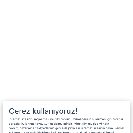
Çerez kullanıyoruz!
İnternet sitesinin sağlanması ve bilgi toplumu hizmetlerinin sunulması için zorunlu
çerezler kullanmaktayız. Ayrıca deneyiminizin iyileştirilmesi, size yönelik
reklam/pazarlama faaliyetlerinin gerçekleştirilmesi, internet sitesinin daha işlevsel
kullanılması ve geliştirilebilmesi için performans analizinin gerçekleştirilmesi