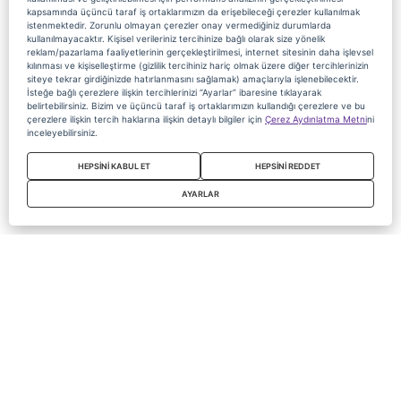
kapsamında üçüncü taraf iş ortaklarımızın da erişebileceği çerezler kullanılmak
istenmektedir. Zorunlu olmayan çerezler onay vermediğiniz durumlarda
kullanılmayacaktır. Kişisel verileriniz tercihinize bağlı olarak size yönelik
reklam/pazarlama faaliyetlerinin gerçekleştirilmesi, internet sitesinin daha işlevsel
kılınması ve kişiselleştirme (gizlilik tercihiniz hariç olmak üzere diğer tercihlerinizin
siteye tekrar girdiğinizde hatırlanmasını sağlamak) amaçlarıyla işlenebilecektir.
İsteğe bağlı çerezlere ilişkin tercihlerinizi “Ayarlar” ibaresine tıklayarak
belirtebilirsiniz. Bizim ve üçüncü taraf iş ortaklarımızın kullandığı çerezlere ve bu
çerezlere ilişkin tercih haklarına ilişkin detaylı bilgiler için
Çerez Aydınlatma Metni
ni
inceleyebilirsiniz.
HEPSİNİ KABUL ET
HEPSİNİ REDDET
AYARLAR
Copyright 2020 Digiturk Bu siteyi kullanarak sözleşmeyi kabul etmiş