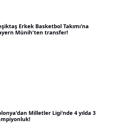
eşiktaş Erkek Basketbol Takımı'na
ayern Münih'ten transfer!
lonya'dan Milletler Ligi'nde 4 yılda 3
ampiyonluk!