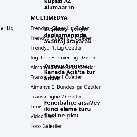
Kupası AZ
Alkmaar'ın
MULTİMEDYA
Beşiktaş, Çekya
er Ligi
Trendyol Süper Lig Goller
deplasmanında
Trendyol Süper Lig Özetler
avantaj arayacak
Trendyol 1. Lig Özetler
İngiltere Premier Lig Özetler
Zeynep Sönmez,
Almanya Bundesliga Özetler
Kanada Açık'ta tur
Fransa Ligue 1 Özetler
atladı
Almanya 2. Bundesliga Özetler
Fransa Ligue 2 Özetler
Fenerbahçe arsaVev
Tenis
ikinci eleme turu
finaline çıktı
Video Liste
Foto Galeriler