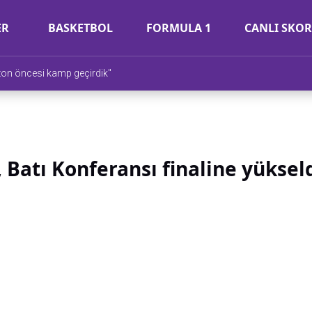
ER
BASKETBOL
FORMULA 1
CANLI SKOR
ezon öncesi kamp geçirdik"
Batı Konferansı finaline yüksel