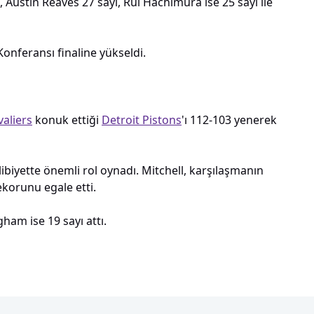
 Austin Reaves 27 sayı, Rui Hachimura ise 25 sayı ile
Konferansı finaline yükseldi.
valiers
konuk ettiği
Detroit Pistons
'ı 112-103 yenerek
libiyette önemli rol oynadı. Mitchell, karşılaşmanın
ekorunu egale etti.
ham ise 19 sayı attı.