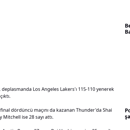
B
B
, deplasmanda Los Angeles Lakers'ı 115-110 yenerek
çıktı.
Po
ı final dördüncü maçını da kazanan Thunder'da Shai
ş
itchell ise 28 sayı attı.