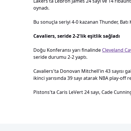
Lakers'ta LeBron James 24 sayı ve 14 ribaunt,
oynadı.
Bu sonuçla seriyi 4-0 kazanan Thunder, Batı 
Cavaliers, seride 2-2'lik eşitlik sağladı
Doğu Konferansı yarı finalinde
Cleveland Ca
seride durumu 2-2 yaptı.
Cavaliers'ta Donovan Mitchell'in 43 sayısı ga
ikinci yarısında 39 sayı atarak NBA play-off r
Pistons'ta Caris LeVert 24 sayı, Cade Cunning