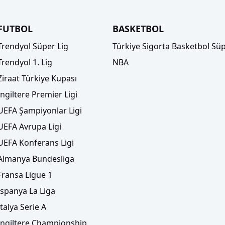
FUTBOL
BASKETBOL
Trendyol Süper Lig
Türkiye Sigorta Basketbol Süp
Trendyol 1. Lig
NBA
Ziraat Türkiye Kupası
İngiltere Premier Ligi
UEFA Şampiyonlar Ligi
UEFA Avrupa Ligi
UEFA Konferans Ligi
Almanya Bundesliga
Fransa Ligue 1
İspanya La Liga
İtalya Serie A
İngiltere Championship