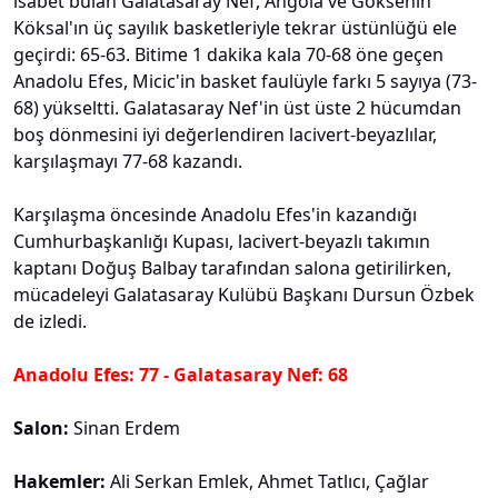
isabet bulan Galatasaray Nef, Angola ve Göksenin
Köksal'ın üç sayılık basketleriyle tekrar üstünlüğü ele
geçirdi: 65-63. Bitime 1 dakika kala 70-68 öne geçen
Anadolu Efes, Micic'in basket faulüyle farkı 5 sayıya (73-
68) yükseltti. Galatasaray Nef'in üst üste 2 hücumdan
boş dönmesini iyi değerlendiren lacivert-beyazlılar,
karşılaşmayı 77-68 kazandı.
Karşılaşma öncesinde Anadolu Efes'in kazandığı
Cumhurbaşkanlığı Kupası, lacivert-beyazlı takımın
kaptanı Doğuş Balbay tarafından salona getirilirken,
mücadeleyi Galatasaray Kulübü Başkanı Dursun Özbek
de izledi.
Anadolu Efes: 77 - Galatasaray Nef: 68
Salon:
Sinan Erdem
Hakemler:
Ali Serkan Emlek, Ahmet Tatlıcı, Çağlar