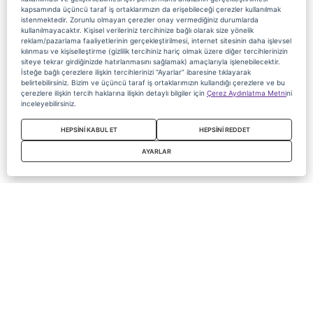
kapsamında üçüncü taraf iş ortaklarımızın da erişebileceği çerezler kullanılmak
istenmektedir. Zorunlu olmayan çerezler onay vermediğiniz durumlarda
kullanılmayacaktır. Kişisel verileriniz tercihinize bağlı olarak size yönelik
reklam/pazarlama faaliyetlerinin gerçekleştirilmesi, internet sitesinin daha işlevsel
kılınması ve kişiselleştirme (gizlilik tercihiniz hariç olmak üzere diğer tercihlerinizin
siteye tekrar girdiğinizde hatırlanmasını sağlamak) amaçlarıyla işlenebilecektir.
İsteğe bağlı çerezlere ilişkin tercihlerinizi “Ayarlar” ibaresine tıklayarak
belirtebilirsiniz. Bizim ve üçüncü taraf iş ortaklarımızın kullandığı çerezlere ve bu
çerezlere ilişkin tercih haklarına ilişkin detaylı bilgiler için
Çerez Aydınlatma Metni
ni
inceleyebilirsiniz.
HEPSİNİ KABUL ET
HEPSİNİ REDDET
AYARLAR
Copyright 2020 Digiturk Bu siteyi kullanarak sözleşmeyi kabul etmiş