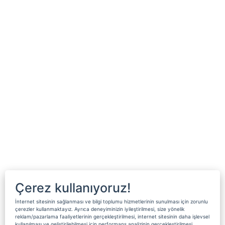
Çerez kullanıyoruz!
İnternet sitesinin sağlanması ve bilgi toplumu hizmetlerinin sunulması için zorunlu
çerezler kullanmaktayız. Ayrıca deneyiminizin iyileştirilmesi, size yönelik
reklam/pazarlama faaliyetlerinin gerçekleştirilmesi, internet sitesinin daha işlevsel
kullanılması ve geliştirilebilmesi için performans analizinin gerçekleştirilmesi