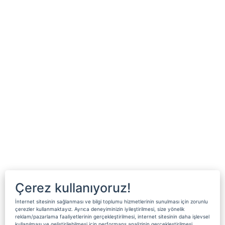
Çerez kullanıyoruz!
İnternet sitesinin sağlanması ve bilgi toplumu hizmetlerinin sunulması için zorunlu
çerezler kullanmaktayız. Ayrıca deneyiminizin iyileştirilmesi, size yönelik
reklam/pazarlama faaliyetlerinin gerçekleştirilmesi, internet sitesinin daha işlevsel
kullanılması ve geliştirilebilmesi için performans analizinin gerçekleştirilmesi