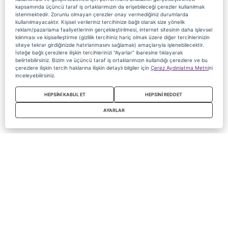
kapsamında üçüncü taraf iş ortaklarımızın da erişebileceği çerezler kullanılmak
istenmektedir. Zorunlu olmayan çerezler onay vermediğiniz durumlarda
kullanılmayacaktır. Kişisel verileriniz tercihinize bağlı olarak size yönelik
reklam/pazarlama faaliyetlerinin gerçekleştirilmesi, internet sitesinin daha işlevsel
kılınması ve kişiselleştirme (gizlilik tercihiniz hariç olmak üzere diğer tercihlerinizin
siteye tekrar girdiğinizde hatırlanmasını sağlamak) amaçlarıyla işlenebilecektir.
İsteğe bağlı çerezlere ilişkin tercihlerinizi “Ayarlar” ibaresine tıklayarak
belirtebilirsiniz. Bizim ve üçüncü taraf iş ortaklarımızın kullandığı çerezlere ve bu
çerezlere ilişkin tercih haklarına ilişkin detaylı bilgiler için
Çerez Aydınlatma Metni
ni
inceleyebilirsiniz.
HEPSİNİ KABUL ET
HEPSİNİ REDDET
AYARLAR
Copyright 2020 Digiturk Bu siteyi kullanarak sözleşmeyi kabul etmiş