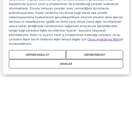
kapsamında üçüncü taraf iş ortaklarımızın da erişebileceği çerezler kullanılmak
istenmektedir. Zorunlu olmayan çerezler onay vermediğiniz durumlarda
kullanılmayacaktır. Kişisel verileriniz tercihinize bağlı olarak size yönelik
reklam/pazarlama faaliyetlerinin gerçekleştirilmesi, internet sitesinin daha işlevsel
kılınması ve kişiselleştirme (gizlilik tercihiniz hariç olmak üzere diğer tercihlerinizin
siteye tekrar girdiğinizde hatırlanmasını sağlamak) amaçlarıyla işlenebilecektir.
İsteğe bağlı çerezlere ilişkin tercihlerinizi “Ayarlar” ibaresine tıklayarak
belirtebilirsiniz. Bizim ve üçüncü taraf iş ortaklarımızın kullandığı çerezlere ve bu
çerezlere ilişkin tercih haklarına ilişkin detaylı bilgiler için
Çerez Aydınlatma Metni
ni
inceleyebilirsiniz.
HEPSİNİ KABUL ET
HEPSİNİ REDDET
AYARLAR
Copyright 2020 Digiturk Bu siteyi kullanarak sözleşmeyi kabul etmiş