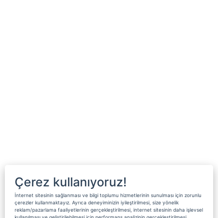
Çerez kullanıyoruz!
İnternet sitesinin sağlanması ve bilgi toplumu hizmetlerinin sunulması için zorunlu
çerezler kullanmaktayız. Ayrıca deneyiminizin iyileştirilmesi, size yönelik
reklam/pazarlama faaliyetlerinin gerçekleştirilmesi, internet sitesinin daha işlevsel
kullanılması ve geliştirilebilmesi için performans analizinin gerçekleştirilmesi