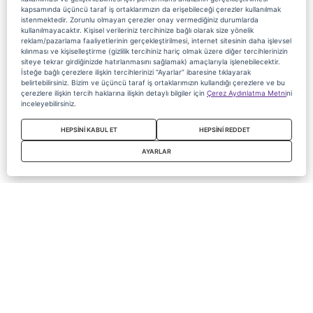
kapsamında üçüncü taraf iş ortaklarımızın da erişebileceği çerezler kullanılmak
istenmektedir. Zorunlu olmayan çerezler onay vermediğiniz durumlarda
kullanılmayacaktır. Kişisel verileriniz tercihinize bağlı olarak size yönelik
reklam/pazarlama faaliyetlerinin gerçekleştirilmesi, internet sitesinin daha işlevsel
kılınması ve kişiselleştirme (gizlilik tercihiniz hariç olmak üzere diğer tercihlerinizin
siteye tekrar girdiğinizde hatırlanmasını sağlamak) amaçlarıyla işlenebilecektir.
İsteğe bağlı çerezlere ilişkin tercihlerinizi “Ayarlar” ibaresine tıklayarak
belirtebilirsiniz. Bizim ve üçüncü taraf iş ortaklarımızın kullandığı çerezlere ve bu
çerezlere ilişkin tercih haklarına ilişkin detaylı bilgiler için
Çerez Aydınlatma Metni
ni
inceleyebilirsiniz.
HEPSİNİ KABUL ET
HEPSİNİ REDDET
AYARLAR
Copyright 2020 Digiturk Bu siteyi kullanarak sözleşmeyi kabul etmiş