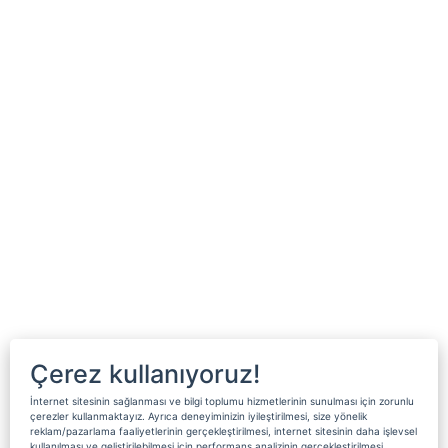
Çerez kullanıyoruz!
İnternet sitesinin sağlanması ve bilgi toplumu hizmetlerinin sunulması için zorunlu
çerezler kullanmaktayız. Ayrıca deneyiminizin iyileştirilmesi, size yönelik
reklam/pazarlama faaliyetlerinin gerçekleştirilmesi, internet sitesinin daha işlevsel
kullanılması ve geliştirilebilmesi için performans analizinin gerçekleştirilmesi