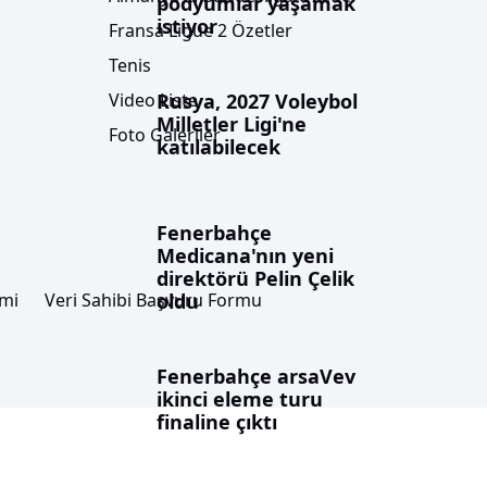
podyumlar yaşamak
istiyor
Fransa Ligue 2 Özetler
Tenis
Rusya, 2027 Voleybol
Video Liste
Milletler Ligi'ne
Foto Galeriler
katılabilecek
Fenerbahçe
Medicana'nın yeni
direktörü Pelin Çelik
oldu
imi
Veri Sahibi Başvuru Formu
Fenerbahçe arsaVev
ikinci eleme turu
finaline çıktı