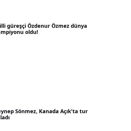
illi güreşçi Özdenur Özmez dünya
ampiyonu oldu!
eynep Sönmez, Kanada Açık'ta tur
ladı