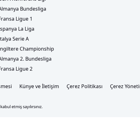
Almanya Bundesliga
Fransa Ligue 1
İspanya La Liga
İtalya Serie A
İngiltere Championship
Almanya 2. Bundesliga
Fransa Ligue 2
şmesi
Künye ve İletişim
Çerez Politikası
Çerez Yönet
abul etmiş sayılırsınız.