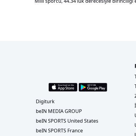
Milli sporcu, 44.34'lük derecesiyle birinciliğ
Digiturk
beIN MEDIA GROUP
beIN SPORTS United States
beIN SPORTS France