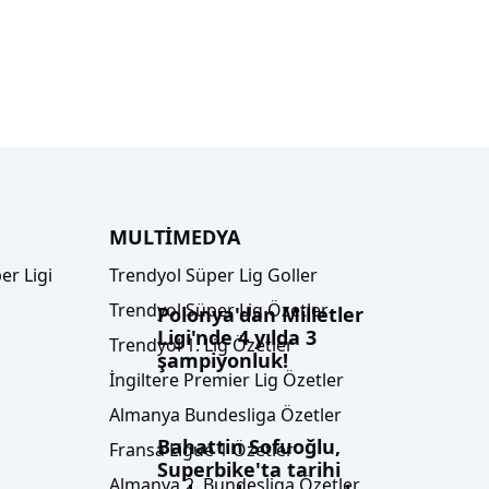
MULTİMEDYA
er Ligi
Trendyol Süper Lig Goller
Trendyol Süper Lig Özetler
Polonya'dan Milletler
Ligi'nde 4 yılda 3
Trendyol 1. Lig Özetler
şampiyonluk!
İngiltere Premier Lig Özetler
Almanya Bundesliga Özetler
Bahattin Sofuoğlu,
Fransa Ligue 1 Özetler
Superbike'ta tarihi
Almanya 2. Bundesliga Özetler