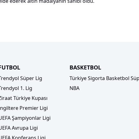
i elde ederek altın madalyanın sahibi oldu.
FUTBOL
BASKETBOL
Trendyol Süper Lig
Türkiye Sigorta Basketbol Süp
Trendyol 1. Lig
NBA
Ziraat Türkiye Kupası
İngiltere Premier Ligi
UEFA Şampiyonlar Ligi
UEFA Avrupa Ligi
UEFA Konferans Ligi