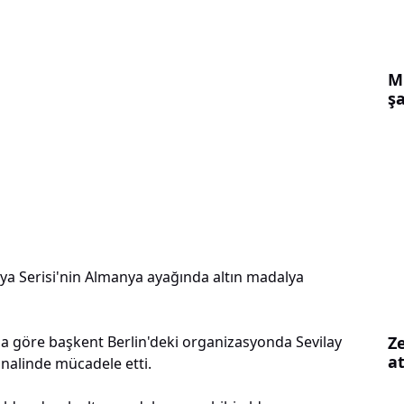
M
ş
ya Serisi'nin Almanya ayağında altın madalya
Z
 göre başkent Berlin'deki organizasyonda Sevilay
at
inalinde mücadele etti.