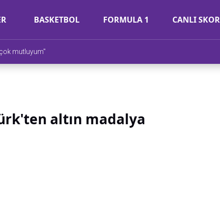
ER
BASKETBOL
FORMULA 1
CANLI SKOR
 çok mutluyum"
türk'ten altın madalya