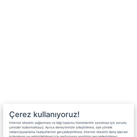
Çerez kullanıyoruz!
İnternet sitesinin sağlanması ve bilgi toplumu hizmetlerinin sunulması için zorunlu
çerezler kullanmaktayız. Ayrıca deneyiminizin iyileştirilmesi, size yönelik
reklam/pazarlama faaliyetlerinin gerçekleştirilmesi, internet sitesinin daha işlevsel
kullanılması ve geliştirilebilmesi için performans analizinin gerçekleştirilmesi