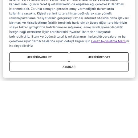
kapsamında üçüncü taraf iş ortaklarımızın da erişebileceği çerezler kullanılmak
istenmektedir. Zorunlu olmayan çerezler onay vermediğiniz durumlarda
kullanılmayacaktır. Kişisel verileriniz tercihinize bağlı olarak size yönelik
reklam/pazarlama faaliyetlerinin gerçekleştirilmesi, internet sitesinin daha işlevsel
kılınması ve kişiselleştirme (gizlilik tercihiniz hariç olmak üzere diğer tercihlerinizin
siteye tekrar girdiğinizde hatırlanmasını sağlamak) amaçlarıyla işlenebilecektir.
İsteğe bağlı çerezlere ilişkin tercihlerinizi “Ayarlar” ibaresine tıklayarak
belirtebilirsiniz. Bizim ve üçüncü taraf iş ortaklarımızın kullandığı çerezlere ve bu
çerezlere ilişkin tercih haklarına ilişkin detaylı bilgiler için
Çerez Aydınlatma Metni
ni
inceleyebilirsiniz.
HEPSİNİ KABUL ET
HEPSİNİ REDDET
AYARLAR
Copyright 2020 Digiturk Bu siteyi kullanarak sözleşmeyi kabul etmiş