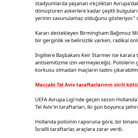
stadyumlarda yaşanan ırkçılıktan Avrupa'dak
dönüştüren askerlere kadar çeşitli bulguları 
yerinin savunulamaz olduğunu gösteriyor."
Kararı destekleyen Birmingham Bağımsız Mill
bir gerginlik ve belirsizlik varken, radikal 
İngiltere Başbakanı Keir Starmer ise karara 
antisemitizme izin vermeyeceğiz. Polislerin g
korkusu olmadan maçların tadını çıkarabilmes
Maccabi Tel Aviv taraftarlarının sicili kötü
UEFA Avrupa Ligi'nde geçen sezon Hollanda'
Tel Aviv'in taraftarları, iki gün boyunca şeh
Hollanda polisinin raporuna göre, bir binanın
İsrailli taraftarlar, araçlara zarar verdi.