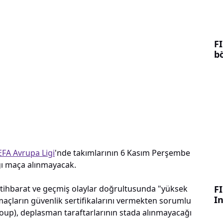
FI
b
FA Avrupa Ligi
'nde takımlarının 6 Kasım Perşembe
ğı maça alınmayacak.
F
stihbarat ve geçmiş olaylar doğrultusunda "yüksek
In
, maçların güvenlik sertifikalarını vermekten sorumlu
oup), deplasman taraftarlarının stada alınmayacağı