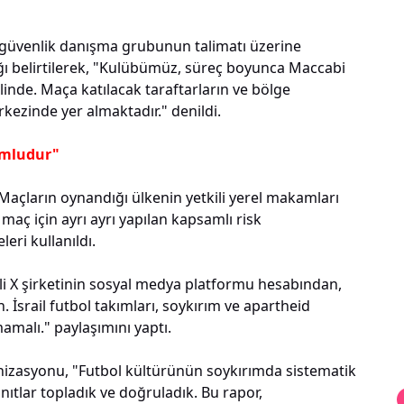
 güvenlik danışma grubunun talimatı üzerine
ı belirtilerek, "Kulübümüz, süreç boyunca Maccabi
 halinde. Maça katılacak taraftarların ve bölge
rkezinde yer almaktadır." denildi.
umludur"
"Maçların oynandığı ülkenin yetkili yerel makamları
maç için ayrı ayrı yapılan kapsamlı risk
eri kullanıldı.
i X şirketinin sosyal medya platformu hesabından,
n. İsrail futbol takımları, soykırım ve apartheid
malı." paylaşımını yaptı.
izasyonu, "Futbol kültürünün soykırımda sistematik
nıtlar topladık ve doğruladık. Bu rapor,