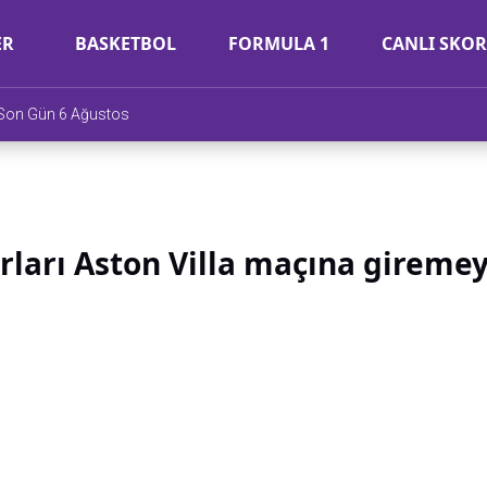
ER
BASKETBOL
FORMULA 1
CANLI SKOR
e Son Gün 6 Ağustos
arları Aston Villa maçına gireme