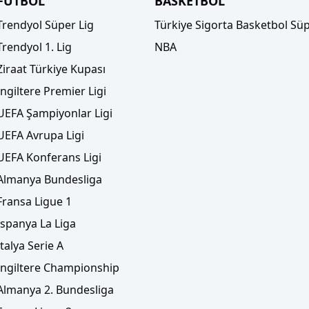
FUTBOL
BASKETBOL
Trendyol Süper Lig
Türkiye Sigorta Basketbol Süp
Trendyol 1. Lig
NBA
Ziraat Türkiye Kupası
İngiltere Premier Ligi
UEFA Şampiyonlar Ligi
UEFA Avrupa Ligi
UEFA Konferans Ligi
Almanya Bundesliga
Fransa Ligue 1
İspanya La Liga
İtalya Serie A
İngiltere Championship
Almanya 2. Bundesliga