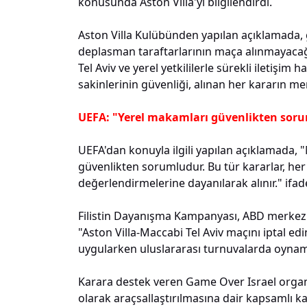
konusunda Aston Villa'yı bilgilendirdi.
Aston Villa Kulübünden yapılan açıklamada,
deplasman taraftarlarının maça alınmayacağ
Tel Aviv ve yerel yetkililerle sürekli iletişim
sakinlerinin güvenliği, alınan her kararın me
UEFA: "Yerel makamları güvenlikten sor
UEFA'dan konuyla ilgili yapılan açıklamada, 
güvenlikten sorumludur. Bu tür kararlar, her 
değerlendirmelerine dayanılarak alınır." ifadel
Filistin Dayanışma Kampanyası, ABD merkezl
"Aston Villa-Maccabi Tel Aviv maçını iptal edi
uygularken uluslararası turnuvalarda oynama
Karara destek veren Game Over Israel organ
olarak araçsallaştırılmasına dair kapsamlı ka