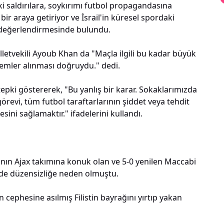
i saldırılara, soykırımı futbol propagandasına
bir araya getiriyor ve İsrail'in küresel spordaki
 değerlendirmesinde bulundu.
etvekili Ayoub Khan da "Maçla ilgili bu kadar büyük
önlemler alınması doğruydu." dedi.
tepki göstererek, "Bu yanlış bir karar. Sokaklarımızda
örevi, tüm futbol taraftarlarının şiddet veya tehdit
ini sağlamaktır." ifadelerini kullandı.
nın Ajax takımına konuk olan ve 5-0 yenilen Maccabi
irde düzensizliğe neden olmuştu.
 cephesine asılmış Filistin bayrağını yırtıp yakan