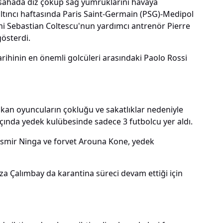
 sahada diz çöküp sağ yumruklarını havaya
ltıncı haftasında Paris Saint-Germain (PSG)-Medipol
Sebastian Coltescu'nun yardımcı antrenör Pierre
österdi.
arihinin en önemli golcüleri arasındaki Paolo Rossi
 çıkan oyuncuların çokluğu ve sakatlıklar nedeniyle
çında yedek kulübesinde sadece 3 futbolcu yer aldı.
Casmir Ninga ve forvet Arouna Kone, yedek
Rıza Çalımbay da karantina süreci devam ettiği için