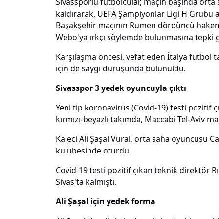
Sivassporlu futbolcular, maçın başında orta
kaldırarak, UEFA Şampiyonlar Ligi H Grubu a
Başakşehir maçının Rumen dördüncü hakemi 
Webo'ya ırkçı söylemde bulunmasına tepki g
Karşılaşma öncesi, vefat eden İtalya futbol t
için de saygı duruşunda bulunuldu.
Sivasspor 3 yedek oyuncuyla çıktı
Yeni tip koronavirüs (Covid-19) testi pozitif
kırmızı-beyazlı takımda, Maccabi Tel-Aviv ma
Kaleci Ali Şaşal Vural, orta saha oyuncusu 
kulübesinde oturdu.
Covid-19 testi pozitif çıkan teknik direktör 
Sivas'ta kalmıştı.
Ali Şaşal için yedek forma