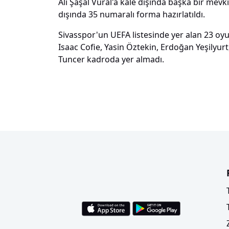
Ali Şaşal Vural'a kale dışında başka bir mevk
dışında 35 numaralı forma hazırlatıldı.
Sivasspor'un UEFA listesinde yer alan 23 oy
Isaac Cofie, Yasin Öztekin, Erdoğan Yeşilyur
Tuncer kadroda yer almadı.