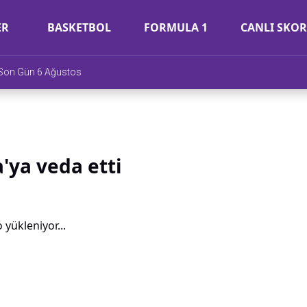
ER
BASKETBOL
FORMULA 1
CANLI SKOR
e Son Gün 6 Ağustos
'ya veda etti
 yükleniyor...