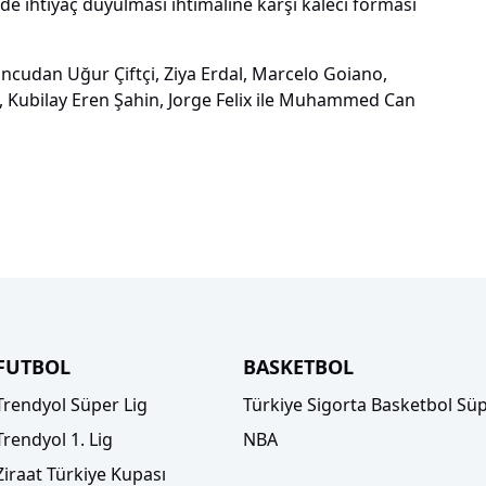
ide ihtiyaç duyulması ihtimaline karşı kaleci forması
uncudan Uğur Çiftçi, Ziya Erdal, Marcelo Goiano,
t, Kubilay Eren Şahin, Jorge Felix ile Muhammed Can
FUTBOL
BASKETBOL
Trendyol Süper Lig
Türkiye Sigorta Basketbol Süp
Trendyol 1. Lig
NBA
Ziraat Türkiye Kupası