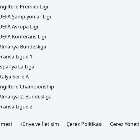
İngiltere Premier Ligi
UEFA Şampiyonlar Ligi
UEFA Avrupa Ligi
UEFA Konferans Ligi
Almanya Bundesliga
Fransa Ligue 1
İspanya La Liga
İtalya Serie A
İngiltere Championship
Almanya 2. Bundesliga
Fransa Ligue 2
şmesi
Künye ve İletişim
Çerez Politikası
Çerez Yönet