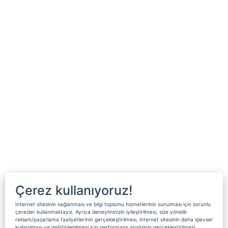
Çerez kullanıyoruz!
İnternet sitesinin sağlanması ve bilgi toplumu hizmetlerinin sunulması için zorunlu
çerezler kullanmaktayız. Ayrıca deneyiminizin iyileştirilmesi, size yönelik
reklam/pazarlama faaliyetlerinin gerçekleştirilmesi, internet sitesinin daha işlevsel
kullanılması ve geliştirilebilmesi için performans analizinin gerçekleştirilmesi