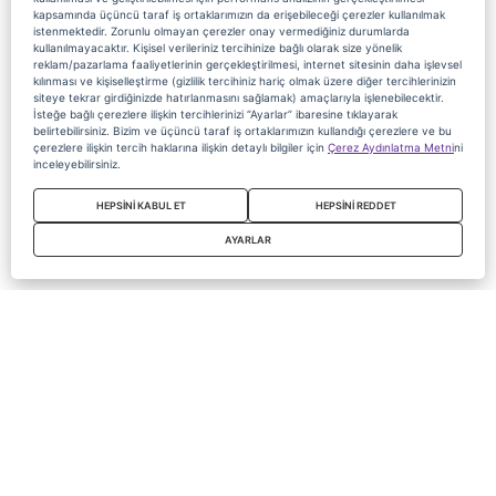
kapsamında üçüncü taraf iş ortaklarımızın da erişebileceği çerezler kullanılmak
istenmektedir. Zorunlu olmayan çerezler onay vermediğiniz durumlarda
kullanılmayacaktır. Kişisel verileriniz tercihinize bağlı olarak size yönelik
reklam/pazarlama faaliyetlerinin gerçekleştirilmesi, internet sitesinin daha işlevsel
kılınması ve kişiselleştirme (gizlilik tercihiniz hariç olmak üzere diğer tercihlerinizin
siteye tekrar girdiğinizde hatırlanmasını sağlamak) amaçlarıyla işlenebilecektir.
İsteğe bağlı çerezlere ilişkin tercihlerinizi “Ayarlar” ibaresine tıklayarak
belirtebilirsiniz. Bizim ve üçüncü taraf iş ortaklarımızın kullandığı çerezlere ve bu
çerezlere ilişkin tercih haklarına ilişkin detaylı bilgiler için
Çerez Aydınlatma Metni
ni
inceleyebilirsiniz.
HEPSİNİ KABUL ET
HEPSİNİ REDDET
AYARLAR
Copyright 2020 Digiturk Bu siteyi kullanarak sözleşmeyi kabul etmiş