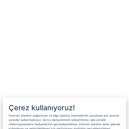
Çerez kullanıyoruz!
İnternet sitesinin sağlanması ve bilgi toplumu hizmetlerinin sunulması için zorunlu
çerezler kullanmaktayız. Ayrıca deneyiminizin iyileştirilmesi, size yönelik
reklam/pazarlama faaliyetlerinin gerçekleştirilmesi, internet sitesinin daha işlevsel
kullanılması ve geliştirilebilmesi için performans analizinin gerçekleştirilmesi