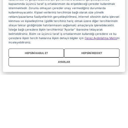
kapsamında üçüncü taraf iş ortaklarımızın da erişebileceği çerezler kullanılmak
istenmektedir. Zorunlu olmayan çerezler onay vermediğiniz durumlarda
kullanılmayacaktır. Kişisel verileriniz tercihinize bağlı olarak size yönelik
reklam/pazarlama faaliyetlerinin gerçekleştirilmesi, internet sitesinin daha işlevsel
kılınması ve kişiselleştirme (gizlilik tercihiniz hariç olmak üzere diğer tercihlerinizin
siteye tekrar girdiğinizde hatırlanmasını sağlamak) amaçlarıyla işlenebilecektir.
İsteğe bağlı çerezlere ilişkin tercihlerinizi “Ayarlar” ibaresine tıklayarak
belirtebilirsiniz. Bizim ve üçüncü taraf iş ortaklarımızın kullandığı çerezlere ve bu
çerezlere ilişkin tercih haklarına ilişkin detaylı bilgiler için
Çerez Aydınlatma Metni
ni
inceleyebilirsiniz.
HEPSİNİ KABUL ET
HEPSİNİ REDDET
AYARLAR
Copyright 2020 Digiturk Bu siteyi kullanarak sözleşmeyi kabul etmiş