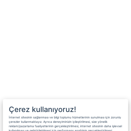
Çerez kullanıyoruz!
İnternet sitesinin sağlanması ve bilgi toplumu hizmetlerinin sunulması için zorunlu
çerezler kullanmaktayız. Ayrıca deneyiminizin iyileştirilmesi, size yönelik
reklam/pazarlama faaliyetlerinin gerçekleştirilmesi, internet sitesinin daha işlevsel
kullanılması ve geliştirilebilmesi için performans analizinin gerçekleştirilmesi