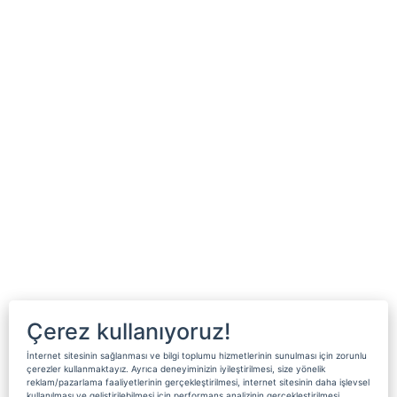
Çerez kullanıyoruz!
İnternet sitesinin sağlanması ve bilgi toplumu hizmetlerinin sunulması için zorunlu
çerezler kullanmaktayız. Ayrıca deneyiminizin iyileştirilmesi, size yönelik
reklam/pazarlama faaliyetlerinin gerçekleştirilmesi, internet sitesinin daha işlevsel
kullanılması ve geliştirilebilmesi için performans analizinin gerçekleştirilmesi