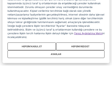
kapsamında üçüncü taraf iş ortaklarımızın da erişebileceği çerezler kullanılmak
istenmektedir. Zorunlu olmayan çerezler onay vermediğiniz durumlarda
kullanılmayacaktır. Kişisel verileriniz tercihinize bağlı olarak size yönelik
reklam/pazarlama faaliyetlerinin gerçekleştirilmesi, internet sitesinin daha işlevsel
kılınması ve kişiselleştirme (gizlilik tercihiniz hariç olmak üzere diğer tercihlerinizin
siteye tekrar girdiğinizde hatırlanmasını sağlamak) amaçlarıyla işlenebilecektir.
İsteğe bağlı çerezlere ilişkin tercihlerinizi “Ayarlar” ibaresine tıklayarak
belirtebilirsiniz. Bizim ve üçüncü taraf iş ortaklarımızın kullandığı çerezlere ve bu
çerezlere ilişkin tercih haklarına ilişkin detaylı bilgiler için
Çerez Aydınlatma Metni
ni
inceleyebilirsiniz.
HEPSİNİ KABUL ET
HEPSİNİ REDDET
AYARLAR
Copyright 2020 Digiturk Bu siteyi kullanarak sözleşmeyi kabul etmiş