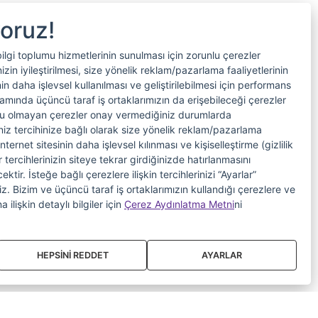
yoruz!
bilgi toplumu hizmetlerinin sunulması için zorunlu çerezler
in iyileştirilmesi, size yönelik reklam/pazarlama faaliyetlerinin
nin daha işlevsel kullanılması ve geliştirilebilmesi için performans
samında üçüncü taraf iş ortaklarımızın da erişebileceği çerezler
nlu olmayan çerezler onay vermediğiniz durumlarda
riniz tercihinize bağlı olarak size yönelik reklam/pazarlama
internet sitesinin daha işlevsel kılınması ve kişiselleştirme (gizlilik
 tercihlerinizin siteye tekrar girdiğinizde hatırlanmasını
tir. İsteğe bağlı çerezlere ilişkin tercihlerinizi “Ayarlar”
iniz. Bizim ve üçüncü taraf iş ortaklarımızın kullandığı çerezlere ve
a ilişkin detaylı bilgiler için
Çerez Aydınlatma Metni
ni
HEPSİNİ REDDET
AYARLAR