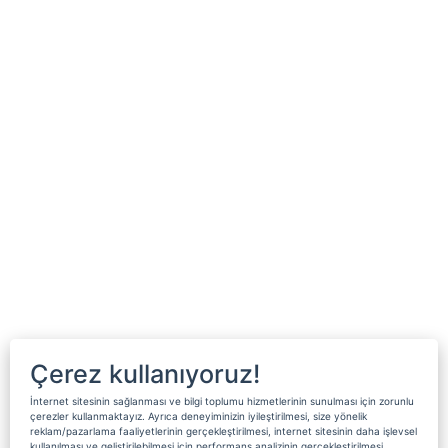
Çerez kullanıyoruz!
İnternet sitesinin sağlanması ve bilgi toplumu hizmetlerinin sunulması için zorunlu
çerezler kullanmaktayız. Ayrıca deneyiminizin iyileştirilmesi, size yönelik
reklam/pazarlama faaliyetlerinin gerçekleştirilmesi, internet sitesinin daha işlevsel
kullanılması ve geliştirilebilmesi için performans analizinin gerçekleştirilmesi