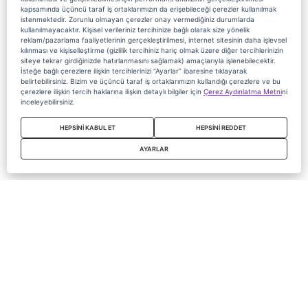
kapsamında üçüncü taraf iş ortaklarımızın da erişebileceği çerezler kullanılmak
istenmektedir. Zorunlu olmayan çerezler onay vermediğiniz durumlarda
kullanılmayacaktır. Kişisel verileriniz tercihinize bağlı olarak size yönelik
reklam/pazarlama faaliyetlerinin gerçekleştirilmesi, internet sitesinin daha işlevsel
kılınması ve kişiselleştirme (gizlilik tercihiniz hariç olmak üzere diğer tercihlerinizin
siteye tekrar girdiğinizde hatırlanmasını sağlamak) amaçlarıyla işlenebilecektir.
İsteğe bağlı çerezlere ilişkin tercihlerinizi “Ayarlar” ibaresine tıklayarak
belirtebilirsiniz. Bizim ve üçüncü taraf iş ortaklarımızın kullandığı çerezlere ve bu
çerezlere ilişkin tercih haklarına ilişkin detaylı bilgiler için
Çerez Aydınlatma Metni
ni
inceleyebilirsiniz.
HEPSİNİ KABUL ET
HEPSİNİ REDDET
AYARLAR
Copyright 2020 Digiturk Bu siteyi kullanarak sözleşmeyi kabul etmiş