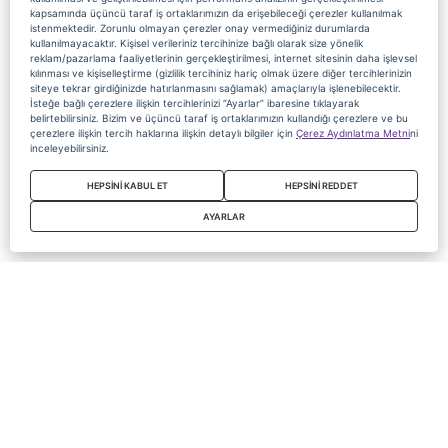
kapsamında üçüncü taraf iş ortaklarımızın da erişebileceği çerezler kullanılmak
istenmektedir. Zorunlu olmayan çerezler onay vermediğiniz durumlarda
kullanılmayacaktır. Kişisel verileriniz tercihinize bağlı olarak size yönelik
reklam/pazarlama faaliyetlerinin gerçekleştirilmesi, internet sitesinin daha işlevsel
kılınması ve kişiselleştirme (gizlilik tercihiniz hariç olmak üzere diğer tercihlerinizin
siteye tekrar girdiğinizde hatırlanmasını sağlamak) amaçlarıyla işlenebilecektir.
İsteğe bağlı çerezlere ilişkin tercihlerinizi “Ayarlar” ibaresine tıklayarak
belirtebilirsiniz. Bizim ve üçüncü taraf iş ortaklarımızın kullandığı çerezlere ve bu
çerezlere ilişkin tercih haklarına ilişkin detaylı bilgiler için
Çerez Aydınlatma Metni
ni
inceleyebilirsiniz.
HEPSİNİ KABUL ET
HEPSİNİ REDDET
AYARLAR
Copyright 2020 Digiturk Bu siteyi kullanarak sözleşmeyi kabul etmiş