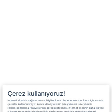
Çerez kullanıyoruz!
İnternet sitesinin sağlanması ve bilgi toplumu hizmetlerinin sunulması için zorunlu
çerezler kullanmaktayız. Ayrıca deneyiminizin iyileştirilmesi, size yönelik
reklam/pazarlama faaliyetlerinin gerçekleştirilmesi, internet sitesinin daha işlevsel
kullanılması ve geliştirilebilmesi için performans analizinin gerçekleştirilmesi