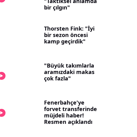
"Taktiksel anlamda
bir çılgın"
Thorsten Fink: "İyi
bir sezon öncesi
kamp geçirdik"
"Büyük takımlarla
aramızdaki makas
çok fazla"
Fenerbahçe'ye
forvet transferinde
müjdeli haber!
Resmen açıklandı