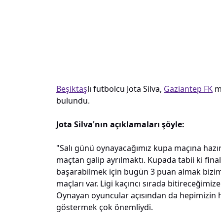
Beşiktaş
lı futbolcu Jota Silva,
Gaziantep FK
ma
bulundu.
Jota Silva'nın açıklamaları şöyle:
"Salı günü oynayacağımız kupa maçına hazır
maçtan galip ayrılmaktı. Kupada tabii ki fi
başarabilmek için bugün 3 puan almak bizi
maçları var. Ligi kaçıncı sırada bitireceğim
Oynayan oyuncular açısından da hepimizin h
göstermek çok önemliydi.