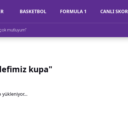
ER
BASKETBOL
FORMULA 1
CANLI SKOR
 çok mutluyum"
edefimiz kupa"
 yükleniyor...