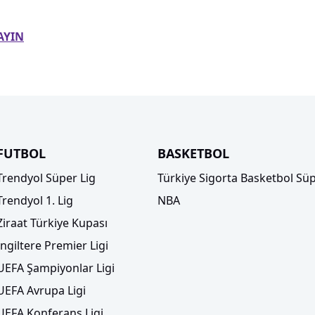
AYIN
FUTBOL
BASKETBOL
Trendyol Süper Lig
Türkiye Sigorta Basketbol Süp
Trendyol 1. Lig
NBA
Ziraat Türkiye Kupası
İngiltere Premier Ligi
UEFA Şampiyonlar Ligi
UEFA Avrupa Ligi
UEFA Konferans Ligi