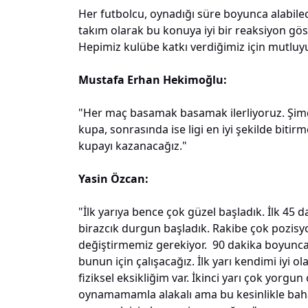
Her futbolcu, oynadığı süre boyunca alabil
takım olarak bu konuya iyi bir reaksiyon göst
Hepimiz kulübe katkı verdiğimiz için mutluy
Mustafa Erhan Hekimoğlu:
"Her maç basamak basamak ilerliyoruz. Şimd
kupa, sonrasında ise ligi en iyi şekilde bitir
kupayı kazanacağız."
Yasin Özcan:
"İlk yarıya bence çok güzel başladık. İlk 45 
birazcık durgun başladık. Rakibe çok pozisyon
değiştirmemiz gerekiyor. 90 dakika boyunca
bunun için çalışacağız. İlk yarı kendimi iyi
fiziksel eksikliğim var. İkinci yarı çok yorg
oynamamamla alakalı ama bu kesinlikle bahane