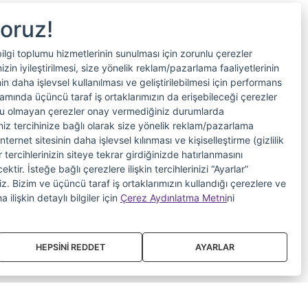
yoruz!
bilgi toplumu hizmetlerinin sunulması için zorunlu çerezler
in iyileştirilmesi, size yönelik reklam/pazarlama faaliyetlerinin
nin daha işlevsel kullanılması ve geliştirilebilmesi için performans
samında üçüncü taraf iş ortaklarımızın da erişebileceği çerezler
nlu olmayan çerezler onay vermediğiniz durumlarda
riniz tercihinize bağlı olarak size yönelik reklam/pazarlama
internet sitesinin daha işlevsel kılınması ve kişiselleştirme (gizlilik
 tercihlerinizin siteye tekrar girdiğinizde hatırlanmasını
tir. İsteğe bağlı çerezlere ilişkin tercihlerinizi “Ayarlar”
iniz. Bizim ve üçüncü taraf iş ortaklarımızın kullandığı çerezlere ve
a ilişkin detaylı bilgiler için
Çerez Aydınlatma Metni
ni
HEPSİNİ REDDET
AYARLAR