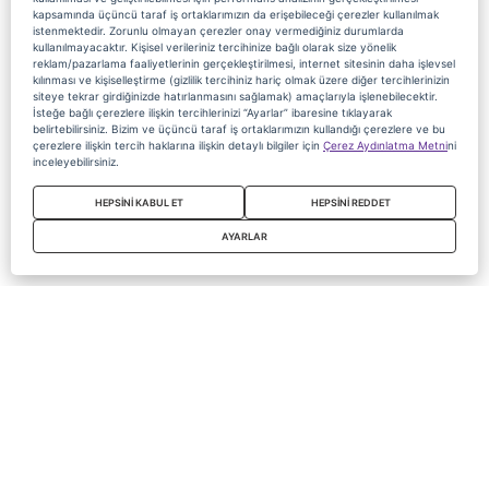
kapsamında üçüncü taraf iş ortaklarımızın da erişebileceği çerezler kullanılmak
istenmektedir. Zorunlu olmayan çerezler onay vermediğiniz durumlarda
kullanılmayacaktır. Kişisel verileriniz tercihinize bağlı olarak size yönelik
reklam/pazarlama faaliyetlerinin gerçekleştirilmesi, internet sitesinin daha işlevsel
kılınması ve kişiselleştirme (gizlilik tercihiniz hariç olmak üzere diğer tercihlerinizin
siteye tekrar girdiğinizde hatırlanmasını sağlamak) amaçlarıyla işlenebilecektir.
İsteğe bağlı çerezlere ilişkin tercihlerinizi “Ayarlar” ibaresine tıklayarak
belirtebilirsiniz. Bizim ve üçüncü taraf iş ortaklarımızın kullandığı çerezlere ve bu
çerezlere ilişkin tercih haklarına ilişkin detaylı bilgiler için
Çerez Aydınlatma Metni
ni
inceleyebilirsiniz.
HEPSİNİ KABUL ET
HEPSİNİ REDDET
AYARLAR
Copyright 2020 Digiturk Bu siteyi kullanarak sözleşmeyi kabul etmiş