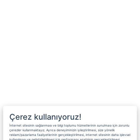
Çerez kullanıyoruz!
İnternet sitesinin sağlanması ve bilgi toplumu hizmetlerinin sunulması için zorunlu
çerezler kullanmaktayız. Ayrıca deneyiminizin iyileştirilmesi, size yönelik
reklam/pazarlama faaliyetlerinin gerçekleştirilmesi, internet sitesinin daha işlevsel
kullanılması ve geliştirilebilmesi için performans analizinin gerçekleştirilmesi