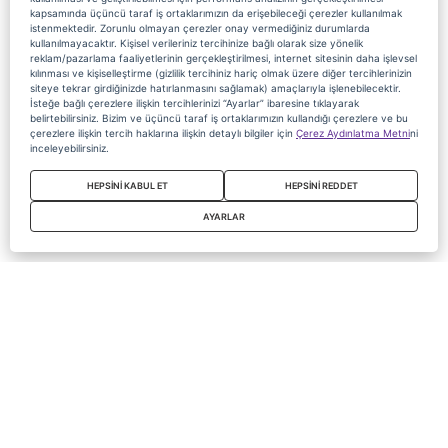
kapsamında üçüncü taraf iş ortaklarımızın da erişebileceği çerezler kullanılmak
istenmektedir. Zorunlu olmayan çerezler onay vermediğiniz durumlarda
kullanılmayacaktır. Kişisel verileriniz tercihinize bağlı olarak size yönelik
reklam/pazarlama faaliyetlerinin gerçekleştirilmesi, internet sitesinin daha işlevsel
kılınması ve kişiselleştirme (gizlilik tercihiniz hariç olmak üzere diğer tercihlerinizin
siteye tekrar girdiğinizde hatırlanmasını sağlamak) amaçlarıyla işlenebilecektir.
İsteğe bağlı çerezlere ilişkin tercihlerinizi “Ayarlar” ibaresine tıklayarak
belirtebilirsiniz. Bizim ve üçüncü taraf iş ortaklarımızın kullandığı çerezlere ve bu
çerezlere ilişkin tercih haklarına ilişkin detaylı bilgiler için
Çerez Aydınlatma Metni
ni
inceleyebilirsiniz.
HEPSİNİ KABUL ET
HEPSİNİ REDDET
AYARLAR
Copyright 2020 Digiturk Bu siteyi kullanarak sözleşmeyi kabul etmiş