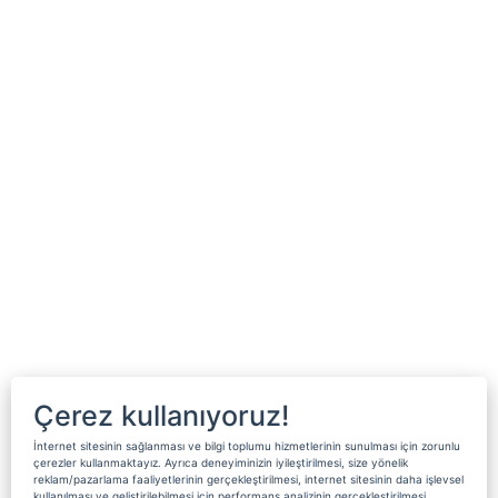
Çerez kullanıyoruz!
İnternet sitesinin sağlanması ve bilgi toplumu hizmetlerinin sunulması için zorunlu
çerezler kullanmaktayız. Ayrıca deneyiminizin iyileştirilmesi, size yönelik
reklam/pazarlama faaliyetlerinin gerçekleştirilmesi, internet sitesinin daha işlevsel
kullanılması ve geliştirilebilmesi için performans analizinin gerçekleştirilmesi