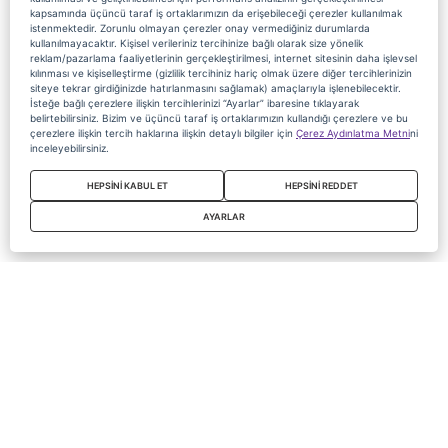
kapsamında üçüncü taraf iş ortaklarımızın da erişebileceği çerezler kullanılmak
istenmektedir. Zorunlu olmayan çerezler onay vermediğiniz durumlarda
kullanılmayacaktır. Kişisel verileriniz tercihinize bağlı olarak size yönelik
reklam/pazarlama faaliyetlerinin gerçekleştirilmesi, internet sitesinin daha işlevsel
kılınması ve kişiselleştirme (gizlilik tercihiniz hariç olmak üzere diğer tercihlerinizin
siteye tekrar girdiğinizde hatırlanmasını sağlamak) amaçlarıyla işlenebilecektir.
İsteğe bağlı çerezlere ilişkin tercihlerinizi “Ayarlar” ibaresine tıklayarak
belirtebilirsiniz. Bizim ve üçüncü taraf iş ortaklarımızın kullandığı çerezlere ve bu
çerezlere ilişkin tercih haklarına ilişkin detaylı bilgiler için
Çerez Aydınlatma Metni
ni
inceleyebilirsiniz.
HEPSİNİ KABUL ET
HEPSİNİ REDDET
AYARLAR
Copyright 2020 Digiturk Bu siteyi kullanarak sözleşmeyi kabul etmiş