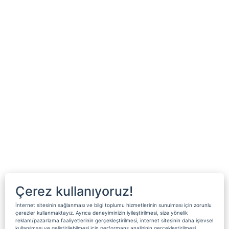
Çerez kullanıyoruz!
İnternet sitesinin sağlanması ve bilgi toplumu hizmetlerinin sunulması için zorunlu
çerezler kullanmaktayız. Ayrıca deneyiminizin iyileştirilmesi, size yönelik
reklam/pazarlama faaliyetlerinin gerçekleştirilmesi, internet sitesinin daha işlevsel
kullanılması ve geliştirilebilmesi için performans analizinin gerçekleştirilmesi