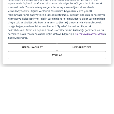
kapsamında üçüncü taraf iş ortaklarımızın da erişebileceği çerezler kullanılmak
istenmektedir. Zorunlu olmayan çerezler onay vermediğiniz durumlarda
kullanılmayacaktır. Kişisel verileriniz tercihinize bağlı olarak size yönelik
reklam/pazarlama faaliyetlerinin gerçekleştirilmesi, internet sitesinin daha işlevsel
kılınması ve kişiselleştirme (gizlilik tercihiniz hariç olmak üzere diğer tercihlerinizin
siteye tekrar girdiğinizde hatırlanmasını sağlamak) amaçlarıyla işlenebilecektir.
İsteğe bağlı çerezlere ilişkin tercihlerinizi “Ayarlar” ibaresine tıklayarak
belirtebilirsiniz. Bizim ve üçüncü taraf iş ortaklarımızın kullandığı çerezlere ve bu
çerezlere ilişkin tercih haklarına ilişkin detaylı bilgiler için
Çerez Aydınlatma Metni
ni
inceleyebilirsiniz.
HEPSİNİ KABUL ET
HEPSİNİ REDDET
AYARLAR
Copyright 2020 Digiturk Bu siteyi kullanarak sözleşmeyi kabul etmiş