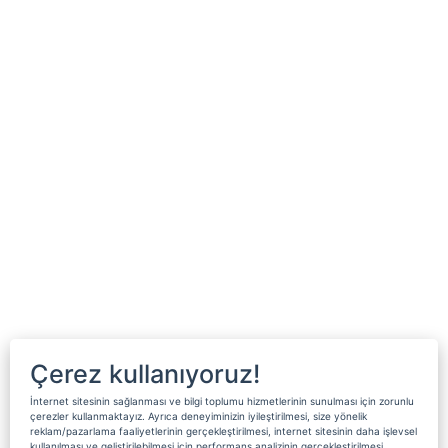
Çerez kullanıyoruz!
İnternet sitesinin sağlanması ve bilgi toplumu hizmetlerinin sunulması için zorunlu
çerezler kullanmaktayız. Ayrıca deneyiminizin iyileştirilmesi, size yönelik
reklam/pazarlama faaliyetlerinin gerçekleştirilmesi, internet sitesinin daha işlevsel
kullanılması ve geliştirilebilmesi için performans analizinin gerçekleştirilmesi