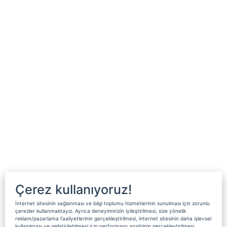
Çerez kullanıyoruz!
İnternet sitesinin sağlanması ve bilgi toplumu hizmetlerinin sunulması için zorunlu
çerezler kullanmaktayız. Ayrıca deneyiminizin iyileştirilmesi, size yönelik
reklam/pazarlama faaliyetlerinin gerçekleştirilmesi, internet sitesinin daha işlevsel
kullanılması ve geliştirilebilmesi için performans analizinin gerçekleştirilmesi