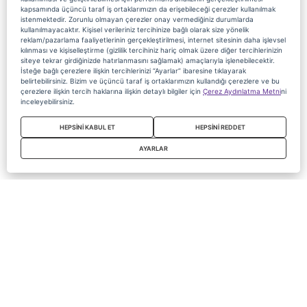
kapsamında üçüncü taraf iş ortaklarımızın da erişebileceği çerezler kullanılmak
istenmektedir. Zorunlu olmayan çerezler onay vermediğiniz durumlarda
kullanılmayacaktır. Kişisel verileriniz tercihinize bağlı olarak size yönelik
reklam/pazarlama faaliyetlerinin gerçekleştirilmesi, internet sitesinin daha işlevsel
kılınması ve kişiselleştirme (gizlilik tercihiniz hariç olmak üzere diğer tercihlerinizin
siteye tekrar girdiğinizde hatırlanmasını sağlamak) amaçlarıyla işlenebilecektir.
İsteğe bağlı çerezlere ilişkin tercihlerinizi “Ayarlar” ibaresine tıklayarak
belirtebilirsiniz. Bizim ve üçüncü taraf iş ortaklarımızın kullandığı çerezlere ve bu
çerezlere ilişkin tercih haklarına ilişkin detaylı bilgiler için
Çerez Aydınlatma Metni
ni
inceleyebilirsiniz.
HEPSİNİ KABUL ET
HEPSİNİ REDDET
AYARLAR
Copyright 2020 Digiturk Bu siteyi kullanarak sözleşmeyi kabul etmiş