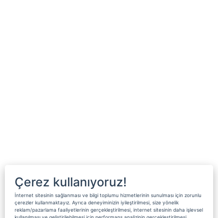
Çerez kullanıyoruz!
İnternet sitesinin sağlanması ve bilgi toplumu hizmetlerinin sunulması için zorunlu
çerezler kullanmaktayız. Ayrıca deneyiminizin iyileştirilmesi, size yönelik
reklam/pazarlama faaliyetlerinin gerçekleştirilmesi, internet sitesinin daha işlevsel
kullanılması ve geliştirilebilmesi için performans analizinin gerçekleştirilmesi