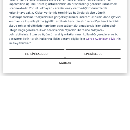
kapsamında üçüncü taraf iş ortaklarımızın da erişebileceği çerezler kullanılmak
istenmektedir. Zorunlu olmayan çerezler onay vermediğiniz durumlarda
kullanılmayacaktır. Kişisel verileriniz tercihinize bağlı olarak size yönelik
reklam/pazarlama faaliyetlerinin gerçekleştirilmesi, internet sitesinin daha işlevsel
kılınması ve kişiselleştirme (gizlilik tercihiniz hariç olmak üzere diğer tercihlerinizin
siteye tekrar girdiğinizde hatırlanmasını sağlamak) amaçlarıyla işlenebilecektir.
İsteğe bağlı çerezlere ilişkin tercihlerinizi “Ayarlar” ibaresine tıklayarak
belirtebilirsiniz. Bizim ve üçüncü taraf iş ortaklarımızın kullandığı çerezlere ve bu
çerezlere ilişkin tercih haklarına ilişkin detaylı bilgiler için
Çerez Aydınlatma Metni
ni
inceleyebilirsiniz.
HEPSİNİ KABUL ET
HEPSİNİ REDDET
AYARLAR
Copyright 2020 Digiturk Bu siteyi kullanarak sözleşmeyi kabul etmiş