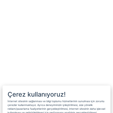
Çerez kullanıyoruz!
İnternet sitesinin sağlanması ve bilgi toplumu hizmetlerinin sunulması için zorunlu
çerezler kullanmaktayız. Ayrıca deneyiminizin iyileştirilmesi, size yönelik
reklam/pazarlama faaliyetlerinin gerçekleştirilmesi, internet sitesinin daha işlevsel
kullanılması ve geliştirilebilmesi için performans analizinin gerçekleştirilmesi