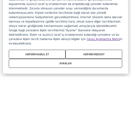
kapsamında üçüncü taraf iş ortaklarımızın da erişebileceği çerezler kullanılmak
istenmektedir. Zorunlu olmayan çerezler onay vermediğiniz durumlarda
kullanılmayacaktır. Kişisel verileriniz tercihinize bağlı olarak size yönelik
reklam/pazarlama faaliyetlerinin gerçekleştirilmesi, internet sitesinin daha işlevsel
kılınması ve kişiselleştirme (gizlilik tercihiniz hariç olmak üzere diğer tercihlerinizin
siteye tekrar girdiğinizde hatırlanmasını sağlamak) amaçlarıyla işlenebilecektir.
İsteğe bağlı çerezlere ilişkin tercihlerinizi “Ayarlar” ibaresine tıklayarak
belirtebilirsiniz. Bizim ve üçüncü taraf iş ortaklarımızın kullandığı çerezlere ve bu
çerezlere ilişkin tercih haklarına ilişkin detaylı bilgiler için
Çerez Aydınlatma Metni
ni
inceleyebilirsiniz.
HEPSİNİ KABUL ET
HEPSİNİ REDDET
AYARLAR
Copyright 2020 Digiturk Bu siteyi kullanarak sözleşmeyi kabul etmiş