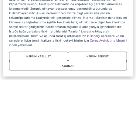
kapsamında üçüncü taraf iş ortaklarımızın da erişebileceği çerezler kullanılmak
istenmektedir. Zorunlu olmayan çerezler onay vermediğiniz durumlarda
kullanılmayacaktır. Kişisel verileriniz tercihinize bağlı olarak size yönelik
reklam/pazarlama faaliyetlerinin gerçekleştirilmesi, internet sitesinin daha işlevsel
kılınması ve kişiselleştirme (gizlilik tercihiniz hariç olmak üzere diğer tercihlerinizin
siteye tekrar girdiğinizde hatırlanmasını sağlamak) amaçlarıyla işlenebilecektir.
İsteğe bağlı çerezlere ilişkin tercihlerinizi “Ayarlar” ibaresine tıklayarak
belirtebilirsiniz. Bizim ve üçüncü taraf iş ortaklarımızın kullandığı çerezlere ve bu
çerezlere ilişkin tercih haklarına ilişkin detaylı bilgiler için
Çerez Aydınlatma Metni
ni
inceleyebilirsiniz.
HEPSİNİ KABUL ET
HEPSİNİ REDDET
AYARLAR
Copyright 2020 Digiturk Bu siteyi kullanarak sözleşmeyi kabul etmiş