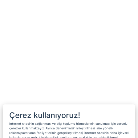
Çerez kullanıyoruz!
İnternet sitesinin sağlanması ve bilgi toplumu hizmetlerinin sunulması için zorunlu
çerezler kullanmaktayız. Ayrıca deneyiminizin iyileştirilmesi, size yönelik
reklam/pazarlama faaliyetlerinin gerçekleştirilmesi, internet sitesinin daha işlevsel
kullanılması ve geliştirilebilmesi için performans analizinin gerçekleştirilmesi