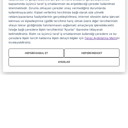
kapsamında üçüncü taraf iş ortaklarımızın da erişebileceği çerezler kullanılmak
istenmektedir. Zorunlu olmayan çerezler onay vermediğiniz durumlarda
kullanılmayacaktır. Kişisel verileriniz tercihinize bağlı olarak size yönelik
reklam/pazarlama faaliyetlerinin gerçekleştirilmesi, internet sitesinin daha işlevsel
kılınması ve kişiselleştirme (gizlilik tercihiniz hariç olmak üzere diğer tercihlerinizin
siteye tekrar girdiğinizde hatırlanmasını sağlamak) amaçlarıyla işlenebilecektir.
İsteğe bağlı çerezlere ilişkin tercihlerinizi “Ayarlar” ibaresine tıklayarak
belirtebilirsiniz. Bizim ve üçüncü taraf iş ortaklarımızın kullandığı çerezlere ve bu
çerezlere ilişkin tercih haklarına ilişkin detaylı bilgiler için
Çerez Aydınlatma Metni
ni
inceleyebilirsiniz.
HEPSİNİ KABUL ET
HEPSİNİ REDDET
AYARLAR
Copyright 2020 Digiturk Bu siteyi kullanarak sözleşmeyi kabul etmiş