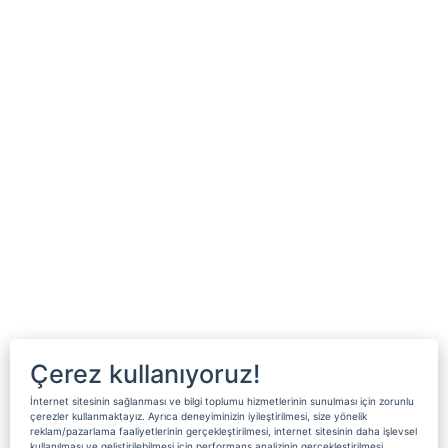
Çerez kullanıyoruz!
İnternet sitesinin sağlanması ve bilgi toplumu hizmetlerinin sunulması için zorunlu
çerezler kullanmaktayız. Ayrıca deneyiminizin iyileştirilmesi, size yönelik
reklam/pazarlama faaliyetlerinin gerçekleştirilmesi, internet sitesinin daha işlevsel
kullanılması ve geliştirilebilmesi için performans analizinin gerçekleştirilmesi