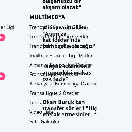
olağanüstü bir
akşam olacak"
MULTİMEDYA
Vincenzo Italiano:
er Ligi
Trendyol Süper Lig Goller
"Aramıza
Trendyol Süper Lig Özetler
katıldıklarında
bambaşka olacağız"
Trendyol 1. Lig Özetler
İngiltere Premier Lig Özetler
Almanya Bundesliga Özetler
"Büyük takımlarla
aramızdaki makas
Fransa Ligue 1 Özetler
çok fazla"
Almanya 2. Bundesliga Özetler
Fransa Ligue 2 Özetler
Okan Buruk'tan
Tenis
transfer sözleri! "Hiç
Video Liste
merak etmesinler..."
Foto Galeriler