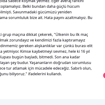
olda sadece koşmak yetmez. Eğer averaj farkını
 toplamalıyız. Belki bundan daha güçlü hücum
ebilmişti. Savunmadaki gücümüzü yeniden
ma sorumluluk bize ait. Hata payını azaltmalıyız. Bu
ki grup maçına dikkat çekerek, "Ülkenin bu ilk maç
lı olmak zorundayız ve kendimizi fazla kaptıramayız
Edinmemiz gereken alışkanlıklar var çünkü burası elit
a yetmiyor. Kimse kaybetmeyi sevmez, hele ki 16 yıl
Kupası bugün başladı, bitmedi. Son ana kadar
mlayan şey budur. Yaşananların doğrudan sorumlusu
rece tur atlamak için mücadele edeceğiz. Sabırlı olun,
 biliyoruz." ifadelerini kullandı.