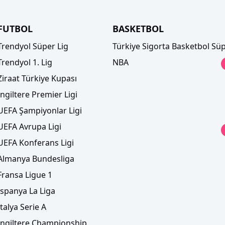
FUTBOL
BASKETBOL
Trendyol Süper Lig
Türkiye Sigorta Basketbol Süp
Trendyol 1. Lig
NBA
Ziraat Türkiye Kupası
İngiltere Premier Ligi
UEFA Şampiyonlar Ligi
UEFA Avrupa Ligi
UEFA Konferans Ligi
Almanya Bundesliga
Fransa Ligue 1
İspanya La Liga
İtalya Serie A
İngiltere Championship