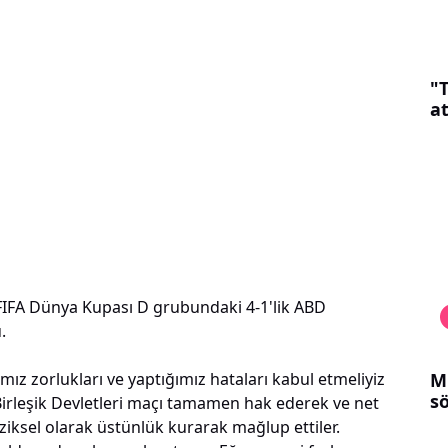
"
a
FIFA Dünya Kupası D grubundaki 4-1'lik ABD
.
M
ız zorlukları ve yaptığımız hataları kabul etmeliyiz
sö
irleşik Devletleri maçı tamamen hak ederek ve net
fiziksel olarak üstünlük kurarak mağlup ettiler.