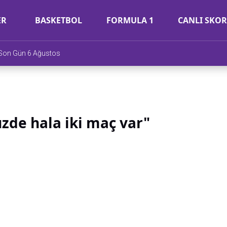
ER
BASKETBOL
FORMULA 1
CANLI SKOR
e Son Gün 6 Ağustos
zde hala iki maç var"