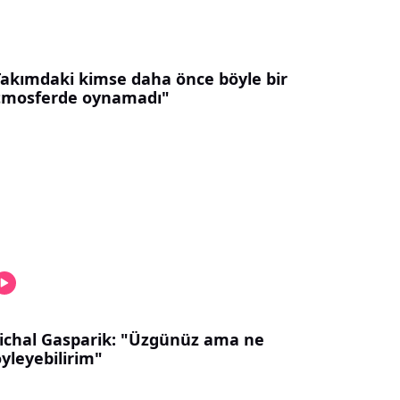
Takımdaki kimse daha önce böyle bir
tmosferde oynamadı"
ichal Gasparik: "Üzgünüz ama ne
yleyebilirim"