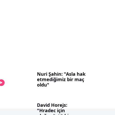
Nuri Şahin: "Asla hak
etmediğimiz bir maç
oldu"
David Horejs:
"Hradec için