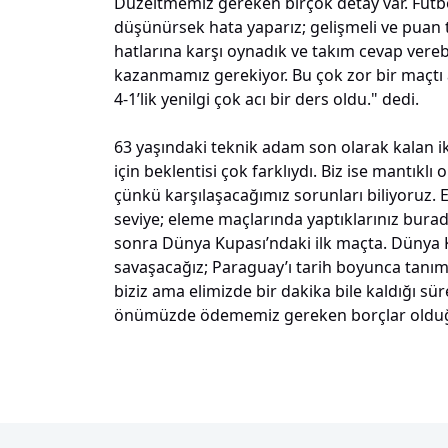
Düzeltmemiz gereken birçok detay var. Futb
düşünürsek hata yaparız; gelişmeli ve puan
hatlarına karşı oynadık ve takım cevap ver
kazanmamız gerekiyor. Bu çok zor bir maçtı a
4-1’lik yenilgi çok acı bir ders oldu." dedi.
63 yaşındaki teknik adam son olarak kalan i
için beklentisi çok farklıydı. Biz ise mantık
çünkü karşılaşacağımız sorunları biliyoruz. 
seviye; eleme maçlarında yaptıklarınız burad
sonra Dünya Kupası’ndaki ilk maçta. Dünya 
savaşacağız; Paraguay’ı tarih boyunca tanı
biziz ama elimizde bir dakika bile kaldığı sü
önümüzde ödememiz gereken borçlar olduğunu