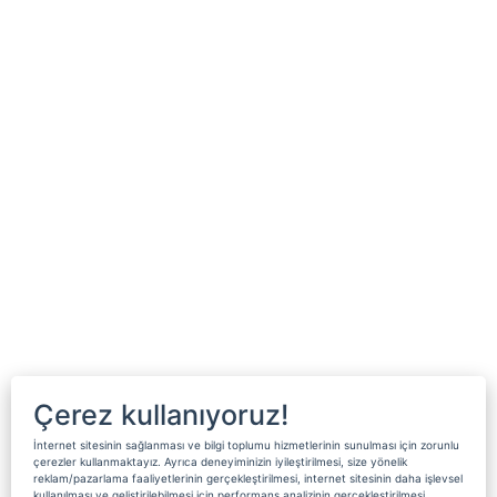
Çerez kullanıyoruz!
İnternet sitesinin sağlanması ve bilgi toplumu hizmetlerinin sunulması için zorunlu
çerezler kullanmaktayız. Ayrıca deneyiminizin iyileştirilmesi, size yönelik
reklam/pazarlama faaliyetlerinin gerçekleştirilmesi, internet sitesinin daha işlevsel
kullanılması ve geliştirilebilmesi için performans analizinin gerçekleştirilmesi