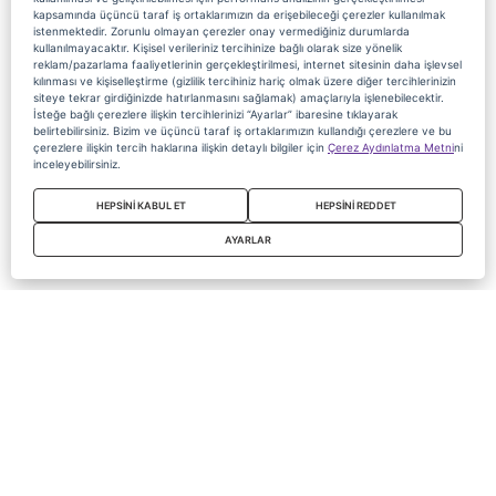
kapsamında üçüncü taraf iş ortaklarımızın da erişebileceği çerezler kullanılmak
istenmektedir. Zorunlu olmayan çerezler onay vermediğiniz durumlarda
kullanılmayacaktır. Kişisel verileriniz tercihinize bağlı olarak size yönelik
reklam/pazarlama faaliyetlerinin gerçekleştirilmesi, internet sitesinin daha işlevsel
kılınması ve kişiselleştirme (gizlilik tercihiniz hariç olmak üzere diğer tercihlerinizin
siteye tekrar girdiğinizde hatırlanmasını sağlamak) amaçlarıyla işlenebilecektir.
İsteğe bağlı çerezlere ilişkin tercihlerinizi “Ayarlar” ibaresine tıklayarak
belirtebilirsiniz. Bizim ve üçüncü taraf iş ortaklarımızın kullandığı çerezlere ve bu
çerezlere ilişkin tercih haklarına ilişkin detaylı bilgiler için
Çerez Aydınlatma Metni
ni
inceleyebilirsiniz.
HEPSİNİ KABUL ET
HEPSİNİ REDDET
AYARLAR
Copyright 2020 Digiturk Bu siteyi kullanarak sözleşmeyi kabul etmiş