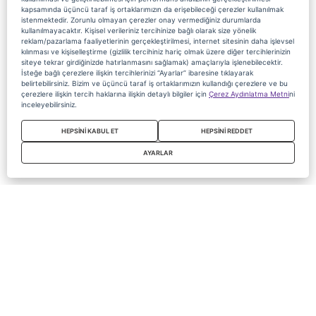
kapsamında üçüncü taraf iş ortaklarımızın da erişebileceği çerezler kullanılmak
istenmektedir. Zorunlu olmayan çerezler onay vermediğiniz durumlarda
kullanılmayacaktır. Kişisel verileriniz tercihinize bağlı olarak size yönelik
reklam/pazarlama faaliyetlerinin gerçekleştirilmesi, internet sitesinin daha işlevsel
kılınması ve kişiselleştirme (gizlilik tercihiniz hariç olmak üzere diğer tercihlerinizin
siteye tekrar girdiğinizde hatırlanmasını sağlamak) amaçlarıyla işlenebilecektir.
İsteğe bağlı çerezlere ilişkin tercihlerinizi “Ayarlar” ibaresine tıklayarak
belirtebilirsiniz. Bizim ve üçüncü taraf iş ortaklarımızın kullandığı çerezlere ve bu
çerezlere ilişkin tercih haklarına ilişkin detaylı bilgiler için
Çerez Aydınlatma Metni
ni
inceleyebilirsiniz.
HEPSİNİ KABUL ET
HEPSİNİ REDDET
AYARLAR
Copyright 2020 Digiturk Bu siteyi kullanarak sözleşmeyi kabul etmiş