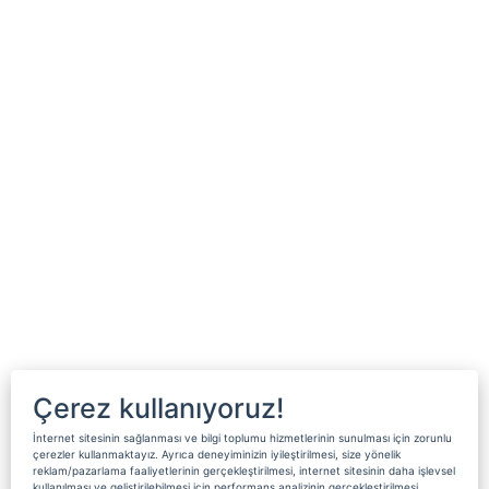
Çerez kullanıyoruz!
İnternet sitesinin sağlanması ve bilgi toplumu hizmetlerinin sunulması için zorunlu
çerezler kullanmaktayız. Ayrıca deneyiminizin iyileştirilmesi, size yönelik
reklam/pazarlama faaliyetlerinin gerçekleştirilmesi, internet sitesinin daha işlevsel
kullanılması ve geliştirilebilmesi için performans analizinin gerçekleştirilmesi