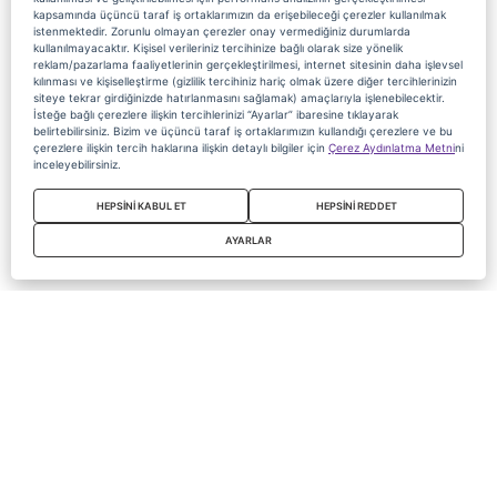
kapsamında üçüncü taraf iş ortaklarımızın da erişebileceği çerezler kullanılmak
istenmektedir. Zorunlu olmayan çerezler onay vermediğiniz durumlarda
kullanılmayacaktır. Kişisel verileriniz tercihinize bağlı olarak size yönelik
reklam/pazarlama faaliyetlerinin gerçekleştirilmesi, internet sitesinin daha işlevsel
kılınması ve kişiselleştirme (gizlilik tercihiniz hariç olmak üzere diğer tercihlerinizin
siteye tekrar girdiğinizde hatırlanmasını sağlamak) amaçlarıyla işlenebilecektir.
İsteğe bağlı çerezlere ilişkin tercihlerinizi “Ayarlar” ibaresine tıklayarak
belirtebilirsiniz. Bizim ve üçüncü taraf iş ortaklarımızın kullandığı çerezlere ve bu
çerezlere ilişkin tercih haklarına ilişkin detaylı bilgiler için
Çerez Aydınlatma Metni
ni
inceleyebilirsiniz.
HEPSİNİ KABUL ET
HEPSİNİ REDDET
AYARLAR
Copyright 2020 Digiturk Bu siteyi kullanarak sözleşmeyi kabul etmiş