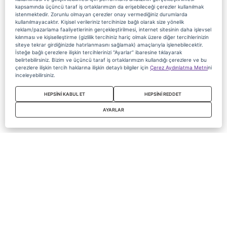
kapsamında üçüncü taraf iş ortaklarımızın da erişebileceği çerezler kullanılmak
istenmektedir. Zorunlu olmayan çerezler onay vermediğiniz durumlarda
kullanılmayacaktır. Kişisel verileriniz tercihinize bağlı olarak size yönelik
reklam/pazarlama faaliyetlerinin gerçekleştirilmesi, internet sitesinin daha işlevsel
kılınması ve kişiselleştirme (gizlilik tercihiniz hariç olmak üzere diğer tercihlerinizin
siteye tekrar girdiğinizde hatırlanmasını sağlamak) amaçlarıyla işlenebilecektir.
İsteğe bağlı çerezlere ilişkin tercihlerinizi “Ayarlar” ibaresine tıklayarak
belirtebilirsiniz. Bizim ve üçüncü taraf iş ortaklarımızın kullandığı çerezlere ve bu
çerezlere ilişkin tercih haklarına ilişkin detaylı bilgiler için
Çerez Aydınlatma Metni
ni
inceleyebilirsiniz.
HEPSİNİ KABUL ET
HEPSİNİ REDDET
AYARLAR
Copyright 2020 Digiturk Bu siteyi kullanarak sözleşmeyi kabul etmiş