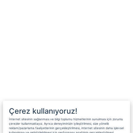
Çerez kullanıyoruz!
İnternet sitesinin sağlanması ve bilgi toplumu hizmetlerinin sunulması için zorunlu
çerezler kullanmaktayız. Ayrıca deneyiminizin iyileştirilmesi, size yönelik
reklam/pazarlama faaliyetlerinin gerçekleştirilmesi, internet sitesinin daha işlevsel
kullanılması ve geliştirilebilmesi için performans analizinin gerçekleştirilmesi