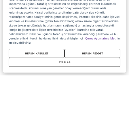
kapsamında üçüncü taraf iş ortaklarımızın da erişebileceği çerezler kullanılmak
istenmektedir. Zorunlu olmayan çerezler onay vermediğiniz durumlarda
kullanılmayacaktır. Kişisel verileriniz tercihinize bağlı olarak size yönelik
reklam/pazarlama faaliyetlerinin gerçekleştirilmesi, internet sitesinin daha işlevsel
kılınması ve kişiselleştirme (gizlilik tercihiniz hariç olmak üzere diğer tercihlerinizin
siteye tekrar girdiğinizde hatırlanmasını sağlamak) amaçlarıyla işlenebilecektir.
İsteğe bağlı çerezlere ilişkin tercihlerinizi “Ayarlar” ibaresine tıklayarak
belirtebilirsiniz. Bizim ve üçüncü taraf iş ortaklarımızın kullandığı çerezlere ve bu
çerezlere ilişkin tercih haklarına ilişkin detaylı bilgiler için
Çerez Aydınlatma Metni
ni
inceleyebilirsiniz.
HEPSİNİ KABUL ET
HEPSİNİ REDDET
AYARLAR
Copyright 2020 Digiturk Bu siteyi kullanarak sözleşmeyi kabul etmiş