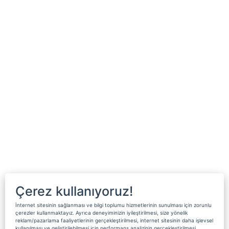
Çerez kullanıyoruz!
İnternet sitesinin sağlanması ve bilgi toplumu hizmetlerinin sunulması için zorunlu
çerezler kullanmaktayız. Ayrıca deneyiminizin iyileştirilmesi, size yönelik
reklam/pazarlama faaliyetlerinin gerçekleştirilmesi, internet sitesinin daha işlevsel
kullanılması ve geliştirilebilmesi için performans analizinin gerçekleştirilmesi