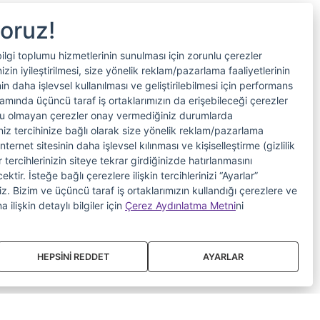
yoruz!
bilgi toplumu hizmetlerinin sunulması için zorunlu çerezler
in iyileştirilmesi, size yönelik reklam/pazarlama faaliyetlerinin
nin daha işlevsel kullanılması ve geliştirilebilmesi için performans
samında üçüncü taraf iş ortaklarımızın da erişebileceği çerezler
nlu olmayan çerezler onay vermediğiniz durumlarda
riniz tercihinize bağlı olarak size yönelik reklam/pazarlama
internet sitesinin daha işlevsel kılınması ve kişiselleştirme (gizlilik
 tercihlerinizin siteye tekrar girdiğinizde hatırlanmasını
tir. İsteğe bağlı çerezlere ilişkin tercihlerinizi “Ayarlar”
iniz. Bizim ve üçüncü taraf iş ortaklarımızın kullandığı çerezlere ve
a ilişkin detaylı bilgiler için
Çerez Aydınlatma Metni
ni
HEPSİNİ REDDET
AYARLAR