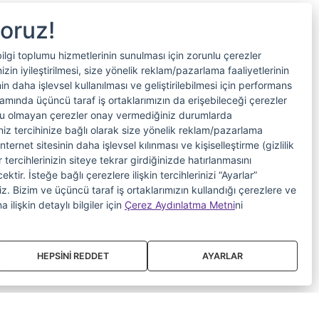
yoruz!
bilgi toplumu hizmetlerinin sunulması için zorunlu çerezler
in iyileştirilmesi, size yönelik reklam/pazarlama faaliyetlerinin
nin daha işlevsel kullanılması ve geliştirilebilmesi için performans
samında üçüncü taraf iş ortaklarımızın da erişebileceği çerezler
nlu olmayan çerezler onay vermediğiniz durumlarda
riniz tercihinize bağlı olarak size yönelik reklam/pazarlama
internet sitesinin daha işlevsel kılınması ve kişiselleştirme (gizlilik
 tercihlerinizin siteye tekrar girdiğinizde hatırlanmasını
tir. İsteğe bağlı çerezlere ilişkin tercihlerinizi “Ayarlar”
iniz. Bizim ve üçüncü taraf iş ortaklarımızın kullandığı çerezlere ve
a ilişkin detaylı bilgiler için
Çerez Aydınlatma Metni
ni
HEPSİNİ REDDET
AYARLAR