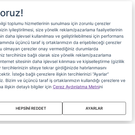
yoruz!
bilgi toplumu hizmetlerinin sunulması için zorunlu çerezler
in iyileştirilmesi, size yönelik reklam/pazarlama faaliyetlerinin
nin daha işlevsel kullanılması ve geliştirilebilmesi için performans
samında üçüncü taraf iş ortaklarımızın da erişebileceği çerezler
nlu olmayan çerezler onay vermediğiniz durumlarda
riniz tercihinize bağlı olarak size yönelik reklam/pazarlama
internet sitesinin daha işlevsel kılınması ve kişiselleştirme (gizlilik
 tercihlerinizin siteye tekrar girdiğinizde hatırlanmasını
tir. İsteğe bağlı çerezlere ilişkin tercihlerinizi “Ayarlar”
iniz. Bizim ve üçüncü taraf iş ortaklarımızın kullandığı çerezlere ve
a ilişkin detaylı bilgiler için
Çerez Aydınlatma Metni
ni
HEPSİNİ REDDET
AYARLAR