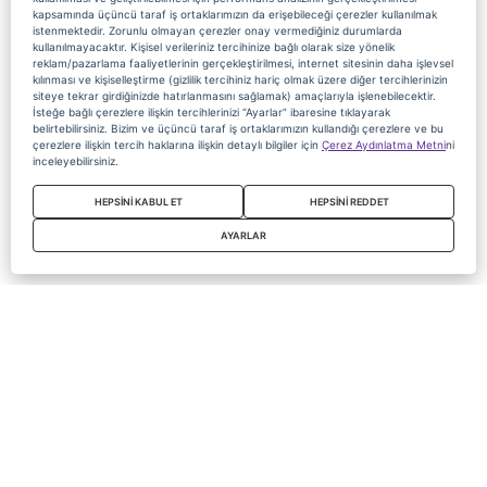
kapsamında üçüncü taraf iş ortaklarımızın da erişebileceği çerezler kullanılmak
istenmektedir. Zorunlu olmayan çerezler onay vermediğiniz durumlarda
kullanılmayacaktır. Kişisel verileriniz tercihinize bağlı olarak size yönelik
reklam/pazarlama faaliyetlerinin gerçekleştirilmesi, internet sitesinin daha işlevsel
kılınması ve kişiselleştirme (gizlilik tercihiniz hariç olmak üzere diğer tercihlerinizin
siteye tekrar girdiğinizde hatırlanmasını sağlamak) amaçlarıyla işlenebilecektir.
İsteğe bağlı çerezlere ilişkin tercihlerinizi “Ayarlar” ibaresine tıklayarak
belirtebilirsiniz. Bizim ve üçüncü taraf iş ortaklarımızın kullandığı çerezlere ve bu
çerezlere ilişkin tercih haklarına ilişkin detaylı bilgiler için
Çerez Aydınlatma Metni
ni
inceleyebilirsiniz.
HEPSİNİ KABUL ET
HEPSİNİ REDDET
AYARLAR
Copyright 2020 Digiturk Bu siteyi kullanarak sözleşmeyi kabul etmiş