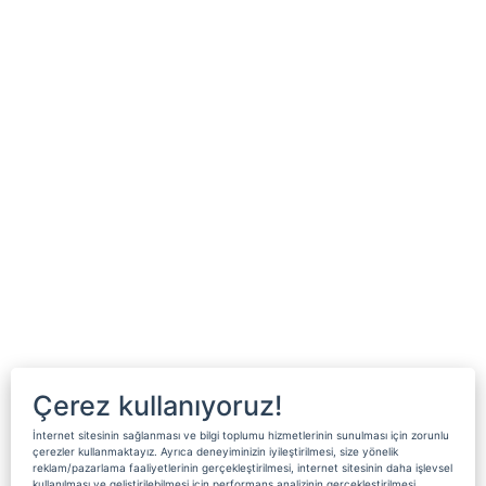
Çerez kullanıyoruz!
İnternet sitesinin sağlanması ve bilgi toplumu hizmetlerinin sunulması için zorunlu
çerezler kullanmaktayız. Ayrıca deneyiminizin iyileştirilmesi, size yönelik
reklam/pazarlama faaliyetlerinin gerçekleştirilmesi, internet sitesinin daha işlevsel
kullanılması ve geliştirilebilmesi için performans analizinin gerçekleştirilmesi