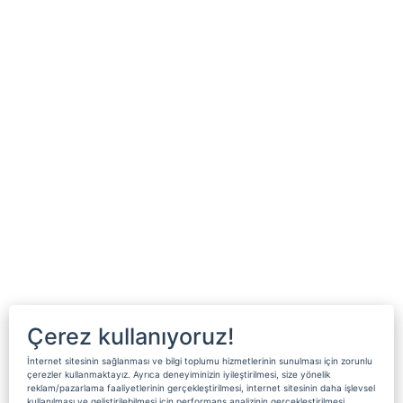
Çerez kullanıyoruz!
İnternet sitesinin sağlanması ve bilgi toplumu hizmetlerinin sunulması için zorunlu
çerezler kullanmaktayız. Ayrıca deneyiminizin iyileştirilmesi, size yönelik
reklam/pazarlama faaliyetlerinin gerçekleştirilmesi, internet sitesinin daha işlevsel
kullanılması ve geliştirilebilmesi için performans analizinin gerçekleştirilmesi