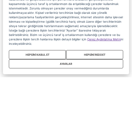
kapsamında üçüncü taraf iş ortaklarımızın da erişebileceği çerezler kullanılmak
istenmektedir. Zorunlu olmayan çerezler onay vermediğiniz durumlarda
kullanılmayacaktır. Kişisel verileriniz tercihinize bağlı olarak size yönelik
reklam/pazarlama faaliyetlerinin gerçekleştirilmesi, internet sitesinin daha işlevsel
kılınması ve kişiselleştirme (gizlilik tercihiniz hariç olmak üzere diğer tercihlerinizin
siteye tekrar girdiğinizde hatırlanmasını sağlamak) amaçlarıyla işlenebilecektir.
İsteğe bağlı çerezlere ilişkin tercihlerinizi “Ayarlar” ibaresine tıklayarak
belirtebilirsiniz. Bizim ve üçüncü taraf iş ortaklarımızın kullandığı çerezlere ve bu
çerezlere ilişkin tercih haklarına ilişkin detaylı bilgiler için
Çerez Aydınlatma Metni
ni
inceleyebilirsiniz.
HEPSİNİ KABUL ET
HEPSİNİ REDDET
AYARLAR
Copyright 2020 Digiturk Bu siteyi kullanarak sözleşmeyi kabul etmiş