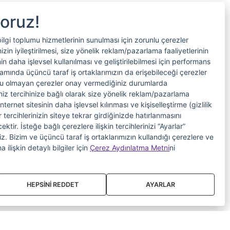
yoruz!
bilgi toplumu hizmetlerinin sunulması için zorunlu çerezler
in iyileştirilmesi, size yönelik reklam/pazarlama faaliyetlerinin
nin daha işlevsel kullanılması ve geliştirilebilmesi için performans
samında üçüncü taraf iş ortaklarımızın da erişebileceği çerezler
nlu olmayan çerezler onay vermediğiniz durumlarda
riniz tercihinize bağlı olarak size yönelik reklam/pazarlama
internet sitesinin daha işlevsel kılınması ve kişiselleştirme (gizlilik
 tercihlerinizin siteye tekrar girdiğinizde hatırlanmasını
tir. İsteğe bağlı çerezlere ilişkin tercihlerinizi “Ayarlar”
iniz. Bizim ve üçüncü taraf iş ortaklarımızın kullandığı çerezlere ve
a ilişkin detaylı bilgiler için
Çerez Aydınlatma Metni
ni
HEPSİNİ REDDET
AYARLAR