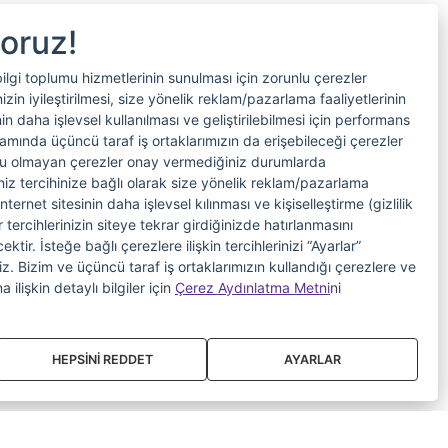
yoruz!
bilgi toplumu hizmetlerinin sunulması için zorunlu çerezler
in iyileştirilmesi, size yönelik reklam/pazarlama faaliyetlerinin
nin daha işlevsel kullanılması ve geliştirilebilmesi için performans
samında üçüncü taraf iş ortaklarımızın da erişebileceği çerezler
nlu olmayan çerezler onay vermediğiniz durumlarda
riniz tercihinize bağlı olarak size yönelik reklam/pazarlama
internet sitesinin daha işlevsel kılınması ve kişiselleştirme (gizlilik
 tercihlerinizin siteye tekrar girdiğinizde hatırlanmasını
tir. İsteğe bağlı çerezlere ilişkin tercihlerinizi “Ayarlar”
iniz. Bizim ve üçüncü taraf iş ortaklarımızın kullandığı çerezlere ve
a ilişkin detaylı bilgiler için
Çerez Aydınlatma Metni
ni
HEPSİNİ REDDET
AYARLAR