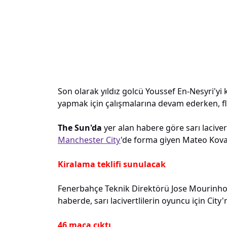
Son olarak yıldız golcü Youssef En-Nesyri'y
yapmak için çalışmalarına devam ederken, flaş
The Sun'da
yer alan habere göre sarı lacivert
Manchester City
'de forma giyen Mateo Kovac
Kiralama teklifi sunulacak
Fenerbahçe Teknik Direktörü Jose Mourinho'
haberde, sarı lacivertlilerin oyuncu için City'n
46 maça çıktı