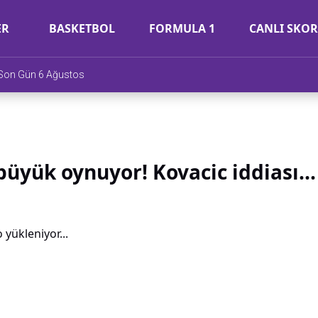
ER
BASKETBOL
FORMULA 1
CANLI SKOR
e Son Gün 6 Ağustos
üyük oynuyor! Kovacic iddiası...
 yükleniyor...