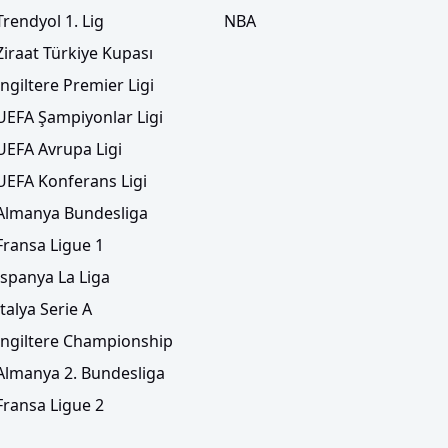
Trendyol 1. Lig
NBA
Ziraat Türkiye Kupası
İngiltere Premier Ligi
UEFA Şampiyonlar Ligi
UEFA Avrupa Ligi
UEFA Konferans Ligi
Almanya Bundesliga
Fransa Ligue 1
İspanya La Liga
İtalya Serie A
İngiltere Championship
Almanya 2. Bundesliga
Fransa Ligue 2