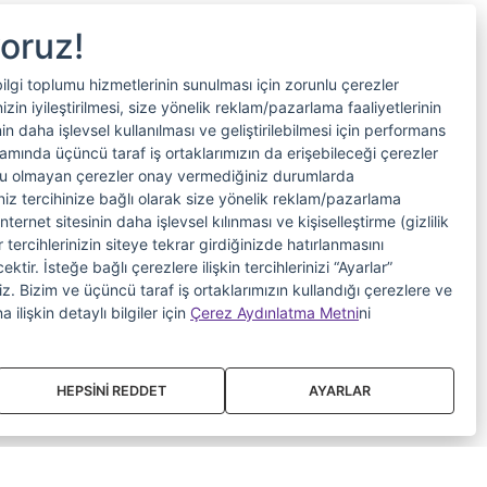
yoruz!
bilgi toplumu hizmetlerinin sunulması için zorunlu çerezler
in iyileştirilmesi, size yönelik reklam/pazarlama faaliyetlerinin
nin daha işlevsel kullanılması ve geliştirilebilmesi için performans
samında üçüncü taraf iş ortaklarımızın da erişebileceği çerezler
nlu olmayan çerezler onay vermediğiniz durumlarda
riniz tercihinize bağlı olarak size yönelik reklam/pazarlama
internet sitesinin daha işlevsel kılınması ve kişiselleştirme (gizlilik
 tercihlerinizin siteye tekrar girdiğinizde hatırlanmasını
tir. İsteğe bağlı çerezlere ilişkin tercihlerinizi “Ayarlar”
iniz. Bizim ve üçüncü taraf iş ortaklarımızın kullandığı çerezlere ve
a ilişkin detaylı bilgiler için
Çerez Aydınlatma Metni
ni
HEPSİNİ REDDET
AYARLAR