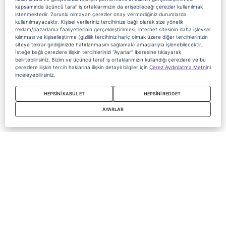
kapsamında üçüncü taraf iş ortaklarımızın da erişebileceği çerezler kullanılmak
istenmektedir. Zorunlu olmayan çerezler onay vermediğiniz durumlarda
kullanılmayacaktır. Kişisel verileriniz tercihinize bağlı olarak size yönelik
reklam/pazarlama faaliyetlerinin gerçekleştirilmesi, internet sitesinin daha işlevsel
kılınması ve kişiselleştirme (gizlilik tercihiniz hariç olmak üzere diğer tercihlerinizin
siteye tekrar girdiğinizde hatırlanmasını sağlamak) amaçlarıyla işlenebilecektir.
İsteğe bağlı çerezlere ilişkin tercihlerinizi “Ayarlar” ibaresine tıklayarak
belirtebilirsiniz. Bizim ve üçüncü taraf iş ortaklarımızın kullandığı çerezlere ve bu
çerezlere ilişkin tercih haklarına ilişkin detaylı bilgiler için
Çerez Aydınlatma Metni
ni
inceleyebilirsiniz.
HEPSİNİ KABUL ET
HEPSİNİ REDDET
AYARLAR
Copyright 2020 Digiturk Bu siteyi kullanarak sözleşmeyi kabul etmiş