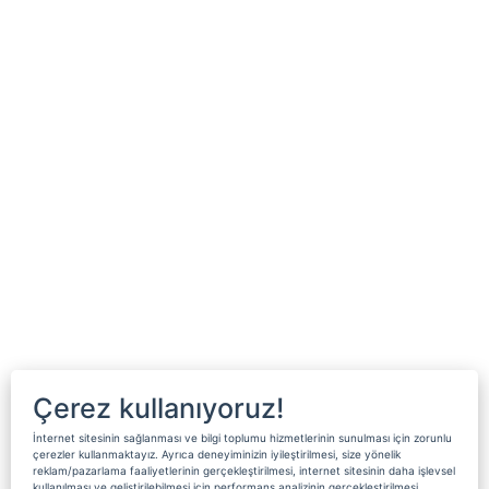
Çerez kullanıyoruz!
İnternet sitesinin sağlanması ve bilgi toplumu hizmetlerinin sunulması için zorunlu
çerezler kullanmaktayız. Ayrıca deneyiminizin iyileştirilmesi, size yönelik
reklam/pazarlama faaliyetlerinin gerçekleştirilmesi, internet sitesinin daha işlevsel
kullanılması ve geliştirilebilmesi için performans analizinin gerçekleştirilmesi