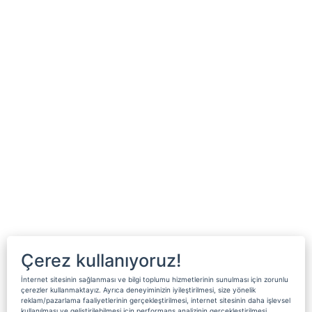
Çerez kullanıyoruz!
İnternet sitesinin sağlanması ve bilgi toplumu hizmetlerinin sunulması için zorunlu
çerezler kullanmaktayız. Ayrıca deneyiminizin iyileştirilmesi, size yönelik
reklam/pazarlama faaliyetlerinin gerçekleştirilmesi, internet sitesinin daha işlevsel
kullanılması ve geliştirilebilmesi için performans analizinin gerçekleştirilmesi