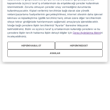
kapsamında üçüncü taraf iş ortaklarımızın da erişebileceği çerezler kullanılmak
istenmektedir. Zorunlu olmayan çerezler onay vermediğiniz durumlarda
kullanılmayacaktır. Kişisel verileriniz tercihinize bağlı olarak size yönelik
reklam/pazarlama faaliyetlerinin gerçekleştirilmesi, internet sitesinin daha işlevsel
kılınması ve kişiselleştirme (gizlilik tercihiniz hariç olmak üzere diğer tercihlerinizin
siteye tekrar girdiğinizde hatırlanmasını sağlamak) amaçlarıyla işlenebilecektir.
İsteğe bağlı çerezlere ilişkin tercihlerinizi “Ayarlar” ibaresine tıklayarak
belirtebilirsiniz. Bizim ve üçüncü taraf iş ortaklarımızın kullandığı çerezlere ve bu
çerezlere ilişkin tercih haklarına ilişkin detaylı bilgiler için
Çerez Aydınlatma Metni
ni
inceleyebilirsiniz.
HEPSİNİ KABUL ET
HEPSİNİ REDDET
AYARLAR
Copyright 2020 Digiturk Bu siteyi kullanarak sözleşmeyi kabul etmiş