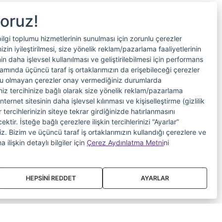
yoruz!
bilgi toplumu hizmetlerinin sunulması için zorunlu çerezler
in iyileştirilmesi, size yönelik reklam/pazarlama faaliyetlerinin
nin daha işlevsel kullanılması ve geliştirilebilmesi için performans
samında üçüncü taraf iş ortaklarımızın da erişebileceği çerezler
nlu olmayan çerezler onay vermediğiniz durumlarda
riniz tercihinize bağlı olarak size yönelik reklam/pazarlama
internet sitesinin daha işlevsel kılınması ve kişiselleştirme (gizlilik
 tercihlerinizin siteye tekrar girdiğinizde hatırlanmasını
tir. İsteğe bağlı çerezlere ilişkin tercihlerinizi “Ayarlar”
iniz. Bizim ve üçüncü taraf iş ortaklarımızın kullandığı çerezlere ve
a ilişkin detaylı bilgiler için
Çerez Aydınlatma Metni
ni
HEPSİNİ REDDET
AYARLAR