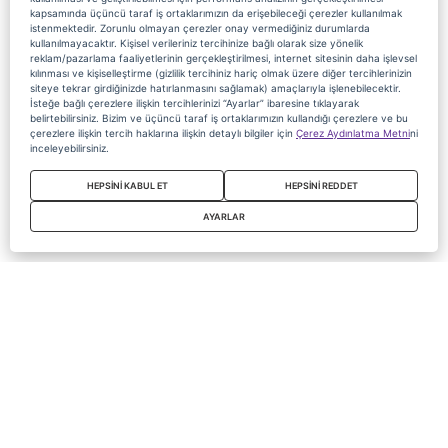
kapsamında üçüncü taraf iş ortaklarımızın da erişebileceği çerezler kullanılmak
istenmektedir. Zorunlu olmayan çerezler onay vermediğiniz durumlarda
kullanılmayacaktır. Kişisel verileriniz tercihinize bağlı olarak size yönelik
reklam/pazarlama faaliyetlerinin gerçekleştirilmesi, internet sitesinin daha işlevsel
kılınması ve kişiselleştirme (gizlilik tercihiniz hariç olmak üzere diğer tercihlerinizin
siteye tekrar girdiğinizde hatırlanmasını sağlamak) amaçlarıyla işlenebilecektir.
İsteğe bağlı çerezlere ilişkin tercihlerinizi “Ayarlar” ibaresine tıklayarak
belirtebilirsiniz. Bizim ve üçüncü taraf iş ortaklarımızın kullandığı çerezlere ve bu
çerezlere ilişkin tercih haklarına ilişkin detaylı bilgiler için
Çerez Aydınlatma Metni
ni
inceleyebilirsiniz.
HEPSİNİ KABUL ET
HEPSİNİ REDDET
AYARLAR
Copyright 2020 Digiturk Bu siteyi kullanarak sözleşmeyi kabul etmiş