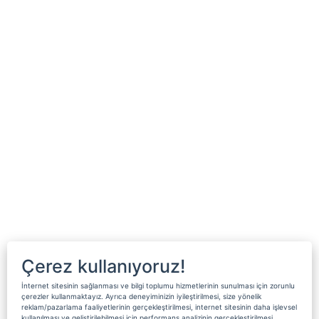
Çerez kullanıyoruz!
İnternet sitesinin sağlanması ve bilgi toplumu hizmetlerinin sunulması için zorunlu
çerezler kullanmaktayız. Ayrıca deneyiminizin iyileştirilmesi, size yönelik
reklam/pazarlama faaliyetlerinin gerçekleştirilmesi, internet sitesinin daha işlevsel
kullanılması ve geliştirilebilmesi için performans analizinin gerçekleştirilmesi