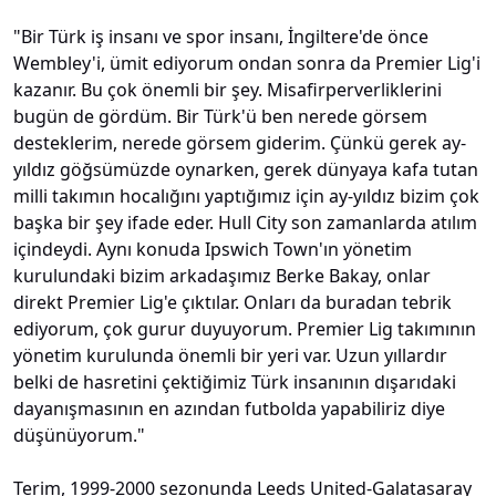
"Bir Türk iş insanı ve spor insanı, İngiltere'de önce
Wembley'i, ümit ediyorum ondan sonra da Premier Lig'i
kazanır. Bu çok önemli bir şey. Misafirperverliklerini
bugün de gördüm. Bir Türk'ü ben nerede görsem
desteklerim, nerede görsem giderim. Çünkü gerek ay-
yıldız göğsümüzde oynarken, gerek dünyaya kafa tutan
milli takımın hocalığını yaptığımız için ay-yıldız bizim çok
başka bir şey ifade eder. Hull City son zamanlarda atılım
içindeydi. Aynı konuda Ipswich Town'ın yönetim
kurulundaki bizim arkadaşımız Berke Bakay, onlar
direkt Premier Lig'e çıktılar. Onları da buradan tebrik
ediyorum, çok gurur duyuyorum. Premier Lig takımının
yönetim kurulunda önemli bir yeri var. Uzun yıllardır
belki de hasretini çektiğimiz Türk insanının dışarıdaki
dayanışmasının en azından futbolda yapabiliriz diye
düşünüyorum."
Terim, 1999-2000 sezonunda Leeds United-Galatasaray