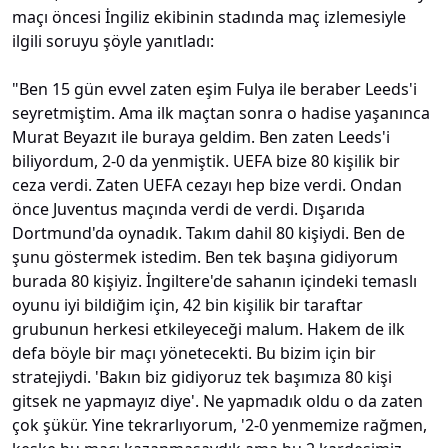
maçı öncesi İngiliz ekibinin stadında maç izlemesiyle
ilgili soruyu şöyle yanıtladı:
"Ben 15 gün evvel zaten eşim Fulya ile beraber Leeds'i
seyretmiştim. Ama ilk maçtan sonra o hadise yaşanınca
Murat Beyazıt ile buraya geldim. Ben zaten Leeds'i
biliyordum, 2-0 da yenmiştik. UEFA bize 80 kişilik bir
ceza verdi. Zaten UEFA cezayı hep bize verdi. Ondan
önce Juventus maçında verdi de verdi. Dışarıda
Dortmund'da oynadık. Takım dahil 80 kişiydi. Ben de
şunu göstermek istedim. Ben tek başına gidiyorum
burada 80 kişiyiz. İngiltere'de sahanın içindeki temaslı
oyunu iyi bildiğim için, 42 bin kişilik bir taraftar
grubunun herkesi etkileyeceği malum. Hakem de ilk
defa böyle bir maçı yönetecekti. Bu bizim için bir
stratejiydi. 'Bakın biz gidiyoruz tek başımıza 80 kişi
gitsek ne yapmayız diye'. Ne yapmadık oldu o da zaten
çok şükür. Yine tekrarlıyorum, '2-0 yenmemize rağmen,