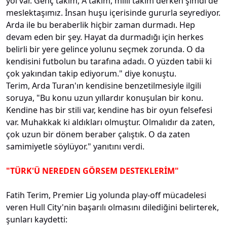
yol var. Genç takım, A takım, milli takım derken şimdi de
meslektaşımız. İnsan huşu içerisinde gururla seyrediyor.
Arda ile bu beraberlik hiçbir zaman durmadı. Hep
devam eden bir şey. Hayat da durmadığı için herkes
belirli bir yere gelince yolunu seçmek zorunda. O da
kendisini futbolun bu tarafına adadı. O yüzden tabii ki
çok yakından takip ediyorum." diye konuştu.
Terim, Arda Turan'ın kendisine benzetilmesiyle ilgili
soruya, "Bu konu uzun yıllardır konuşulan bir konu.
Kendine has bir stili var, kendine has bir oyun felsefesi
var. Muhakkak ki aldıkları olmuştur. Olmalıdır da zaten,
çok uzun bir dönem beraber çalıştık. O da zaten
samimiyetle söylüyor." yanıtını verdi.
"TÜRK'Ü NEREDEN GÖRSEM DESTEKLERİM"
Fatih Terim, Premier Lig yolunda play-off mücadelesi
veren Hull City'nin başarılı olmasını dilediğini belirterek,
şunları kaydetti: