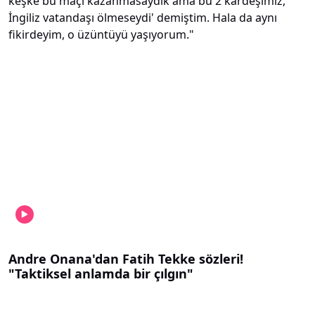
keşke bu maçı kazanmasaydık ama bu 2 kardeşimiz,
İngiliz vatandaşı ölmeseydi' demiştim. Hala da aynı
fikirdeyim, o üzüntüyü yaşıyorum."
Andre Onana'dan Fatih Tekke sözleri!
"Taktiksel anlamda bir çılgın"