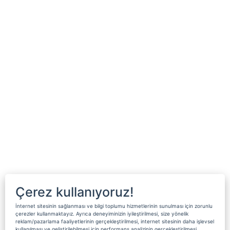
Çerez kullanıyoruz!
İnternet sitesinin sağlanması ve bilgi toplumu hizmetlerinin sunulması için zorunlu
çerezler kullanmaktayız. Ayrıca deneyiminizin iyileştirilmesi, size yönelik
reklam/pazarlama faaliyetlerinin gerçekleştirilmesi, internet sitesinin daha işlevsel
kullanılması ve geliştirilebilmesi için performans analizinin gerçekleştirilmesi