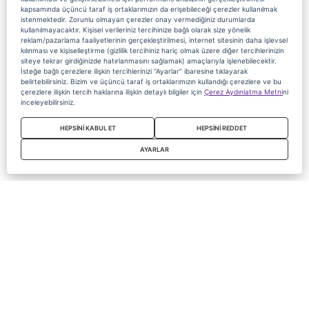
kapsamında üçüncü taraf iş ortaklarımızın da erişebileceği çerezler kullanılmak
istenmektedir. Zorunlu olmayan çerezler onay vermediğiniz durumlarda
kullanılmayacaktır. Kişisel verileriniz tercihinize bağlı olarak size yönelik
reklam/pazarlama faaliyetlerinin gerçekleştirilmesi, internet sitesinin daha işlevsel
kılınması ve kişiselleştirme (gizlilik tercihiniz hariç olmak üzere diğer tercihlerinizin
siteye tekrar girdiğinizde hatırlanmasını sağlamak) amaçlarıyla işlenebilecektir.
İsteğe bağlı çerezlere ilişkin tercihlerinizi “Ayarlar” ibaresine tıklayarak
belirtebilirsiniz. Bizim ve üçüncü taraf iş ortaklarımızın kullandığı çerezlere ve bu
çerezlere ilişkin tercih haklarına ilişkin detaylı bilgiler için
Çerez Aydınlatma Metni
ni
inceleyebilirsiniz.
HEPSİNİ KABUL ET
HEPSİNİ REDDET
AYARLAR
Copyright 2020 Digiturk Bu siteyi kullanarak sözleşmeyi kabul etmiş